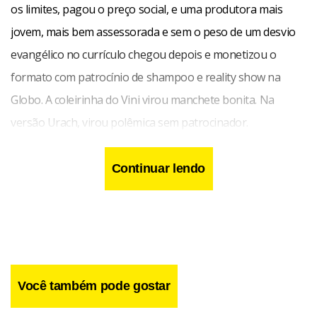
os limites, pagou o preço social, e uma produtora mais
jovem, mais bem assessorada e sem o peso de um desvio
evangélico no currículo chegou depois e monetizou o
formato com patrocínio de shampoo e reality show na
Globo. A coleirinha do Vini virou manchete bonita. Na
versão Urach, virou polêmica sem patrocinador.
E aqui está o ponto que não consegui ignorar: Urach
Continuar lendo
chama a si mesma de subcelebridade com uma
tranquilidade que deveria envergonhar muita gente que se
leva a sério neste país. A diferença entre as duas, segundo
ela mesma, se resume a dois desvios de rota: Virgínia não
foi pra igreja e Virgínia ficou rica. Uma frase. Duas variáveis.
Você também pode gostar
Autobiografia completa.