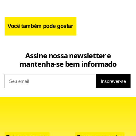
Você também pode gostar
De acordo com ele, a ideia é retomar seus laços familiares o
quanto antes. “Eu sou o pai da minha família. Tenho que
estar ao lado dos meus filhos o máximo possível, mas eu
Assine nossa newsletter e
preciso voltar para casa. Estou fazendo de tudo para estar
mantenha-se bem informado
bem próximo deles”, emendou.
A separação com Kim aconteceu em fevereiro após sete
anos. Ambos têm como filhos North West, 8, Saint, 5,
Chicago, 3, e Psalm, 2.
No início de novembro, o cantor Kanye West, que agora