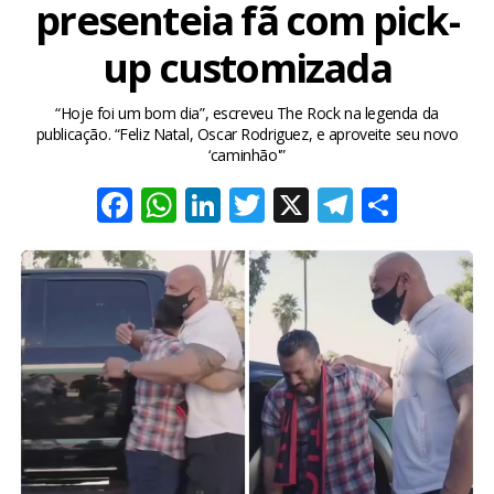
presenteia fã com pick-
up customizada
“Hoje foi um bom dia”, escreveu The Rock na legenda da
publicação. “Feliz Natal, Oscar Rodriguez, e aproveite seu novo
‘caminhão'”
Facebook
WhatsApp
LinkedIn
Twitter
X
Telegra
Share