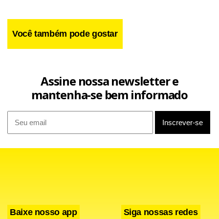
Você também pode gostar
“Tudo de graça e diversão no cinema! Eu também queria
fazer algo grande… algo enorme… algo inesquecível para
um fã”, continuou na legenda. Ele explica que a ideia inicial
Assine nossa newsletter e
era dar o Porsche Taycan, que ele dirige no filme “Alerta
mantenha-se bem informado
Vermelho”.
“Então, procuramos o Porsche, mas eles disseram não.
Mas eu ainda disse: ‘sim, vou fazer um melhor. Eu vou dar
meu caminhão personalizado de presente’. Meu bebê”,
concluiu o artista. Ele entregou o presente após uma
sessão especial para convidados do filme.
Baixe nosso app
Siga nossas redes