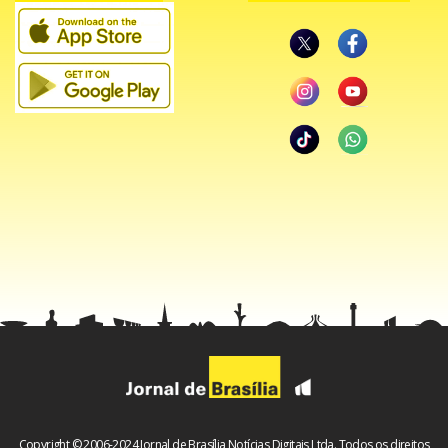
O ator conta que ao reunir informações sobre todos que
estavam na sessão especial, ficou tocado com a história de
Rodriguez. “Ele toma conta da mãe de 75 anos. É um
personal trainer. Liderança na igreja dele. Oferece apoio
para mulheres vítimas de violência doméstica. Veterano
orgulhoso da marinha”, escreveu.
Copyright © 2006-2024 Jornal de Brasília Notícias Digitais Ltda. Todos os direitos