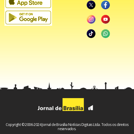
Não é de fã”, detalha.
Facebook
WhatsApp
LinkedIn
Twitter
X
Telegram
Share
Copyright © 2006-2024 Jornal de Brasília Notícias Digitais Ltda. Todos os direitos
reservados.