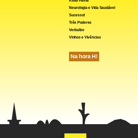
Kátia Flávia
Neurologia e Vida Saudável
Sucesso!
Três Poderes
Verbalize
Vinhos e Vivências
Na hora H!