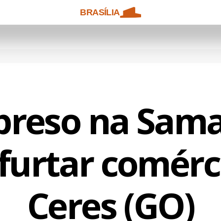
BRASÍLIA
 preso na Sa
furtar comér
Ceres (GO)