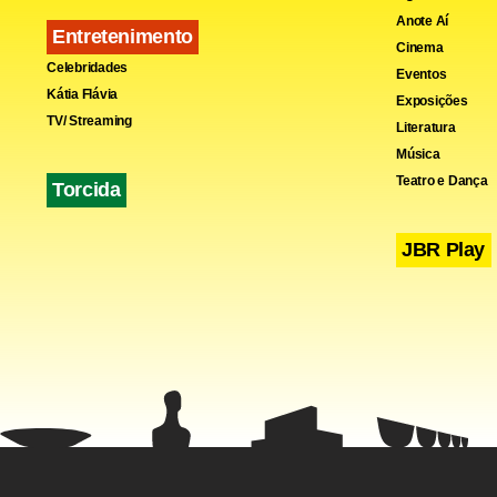
Anote Aí
Entretenimento
Cinema
Celebridades
Eventos
Kátia Flávia
Exposições
TV/ Streaming
Literatura
Música
Teatro e Dança
Torcida
JBR Play