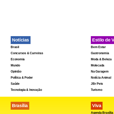
Fa
Notícias
Estilo de 
Brasil
Bem Estar
Concursos & Carreiras
Gastronomia
Economia
Moda & Beleza
Mundo
Molecada
Opinião
Na Garagem
Política & Poder
Notícia Animal
Saúde
JBr Pets
Tecnologia & Inovação
Turismo
Brasília
Viva
Agenda Brasília