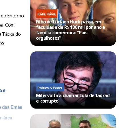
Kátia Flávia
o do Entorno
Filho de Luciano Huck passa em
sa. Com
faculdade de R$ 100 mil por ano e
família comemora: “Pais
 Tática do
orgulhosos”
ro
Política & Poder
a e
Milei volta a chamar Lula de ‘ladrão’
e ‘corrupto’
o das Emas
m área