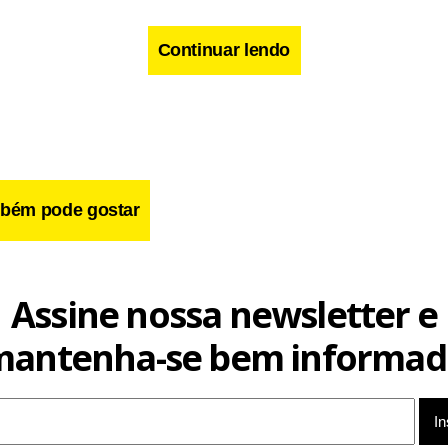
Continuar lendo
m, os policiais encontraram diversos produtos furtados, inclui
os flexíveis, três parafusadeiras e uma caixa de disjuntores. O g
agrante e encaminhado à 26ª Delegacia de Polícia, onde foi autu
bém pode gostar
Assine nossa newsletter e
mantenha-se bem informad