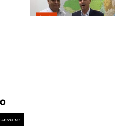
ndo cinco
Kátia Flávia
Escolhido por Flávio para vice é
rupo foi
acusado de estuprar e engravidar
criança de 13 anos
ado.
o