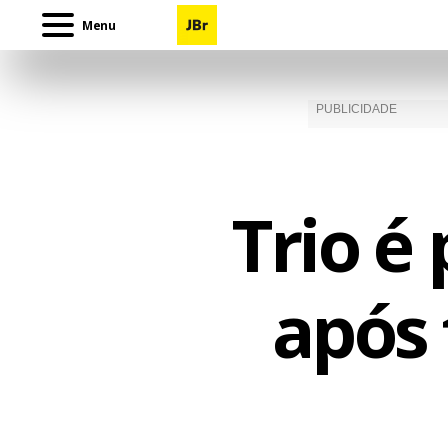
Menu
Trio é
após 