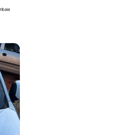
mbaia
m