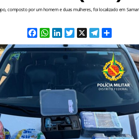
upo, composto por um homem e duas mulheres, foi localizado em Sama
Facebook
WhatsApp
LinkedIn
Twitter
X
Telegra
Share