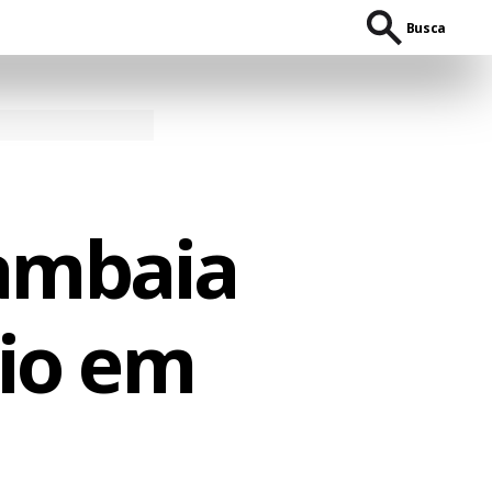
Busca
mambaia
cio em