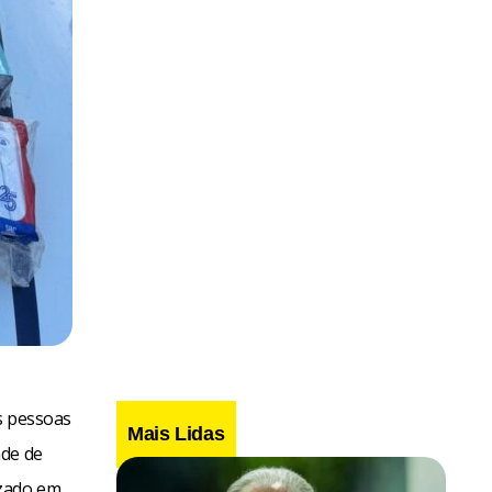
ês pessoas
Mais Lidas
ade de
izado em