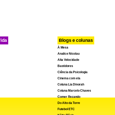
cebook
WhatsApp
LinkedIn
Twitter
X
Telegram
Share
Vida
Blogs e colunas
À Mesa
Analice Nicolau
Alta Velocidade
Bastidores
Ciência da Psicologia
Cinema com ela
Coluna Lia Dinorah
Coluna Marcelo Chaves
Comer Rezando
Do Alto da Torre
Futebol ETC