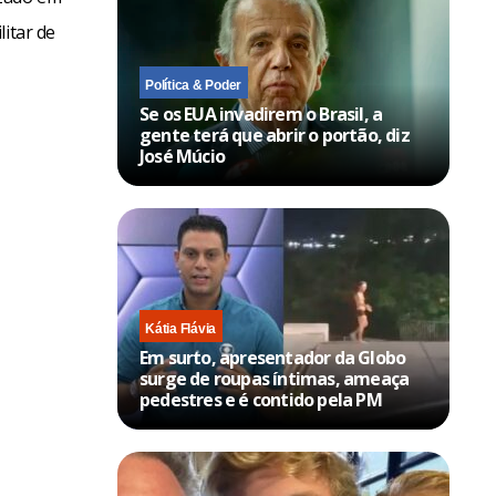
itar de
Política & Poder
Se os EUA invadirem o Brasil, a
gente terá que abrir o portão, diz
José Múcio
Kátia Flávia
Em surto, apresentador da Globo
surge de roupas íntimas, ameaça
pedestres e é contido pela PM