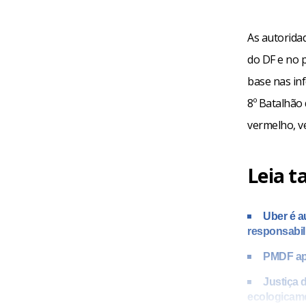
As autorida
do DF e no 
base nas in
8º Batalhão
vermelho, ve
Leia 
Uber é a
responsabil
PMDF ap
Justiça 
ecologicame