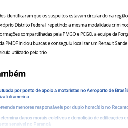
des identificaram que os suspeitos estavam circulando na regiã
próprio Distrito Federal, repetindo a mesma modalidade crimino
formações compartilhadas pela PMGO e PCGO, a equipe da Força
 da PMDF iniciou buscas e conseguiu localizar um Renault Sande
ículo utilizado pelo trio.
também
utuada por ponto de apoio a motoristas no Aeroporto de Brasíli
iza Inframerica
reende menores responsáveis por duplo homcídio no Recant
determina danos morais coletivos e demolição de edificações e
nte sensível no Paranoá