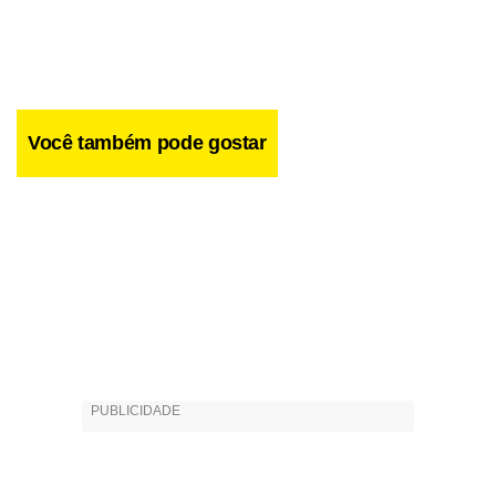
Na
Estrada Parque Núcleo Bandeirante (EPNB),
os
Você também pode gostar
motoristas encontram trânsito bom. Não há resgistros de
acidente na via.