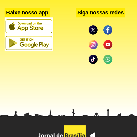
A não aplicação de doses únicas na quinta (24) pode ser
Baixe nosso app
Siga nossas redes
relacionado à “decepção” com o Dia D de vacinação
realizado no último sábado (20). Foi o próprio governador
quem classificou a ação como decepcionante. Mas o
governo não deve desistir e vai realizar outro Dia D
amanhã (27) visando alcançar sobretudo quem não tomou
a segunda dose.
O Secretário de Saúde do DF, Manoel Pafiadache, afirmou
que a pasta prevê um ponto de vacinação fixo na
Rodoviária do Plano Piloto, além de fazer uma busca ativa
nas comunidade mais distantes. “O que nós queremos
fazer são vários dias D. Estamos nos esforçando para
colocar um posto fixo na rodoviária. Temos meios para ir