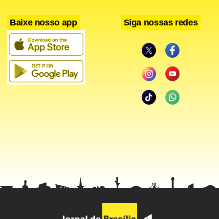
suscetíveis”, disse Marins.
Baixe nosso app
Siga nossas redes
Desde o dia 16 de setembro, Harison Melecchi, 42 anos, pai
das crianças Hanna, de oito anos, e dos gêmeos Rafael e
Ryan, de cinco, está na função de cuidar dos filhos que
estão com catapora. Depois que os sintomas da pequena
Hanna já estavam passando, os gêmeos começaram a
manifestar febre e surgiram as primeiras bolinhas pelo
corpo. “Saí do parque num passeio da escola boazinha.
Depois passei mal do estômago e pedi pra ir para a
enfermaria”, disse Hanna. Ela teve as famosas feridinhas
espalhadas pelo corpo. Até que na terça-feira seus irmãos