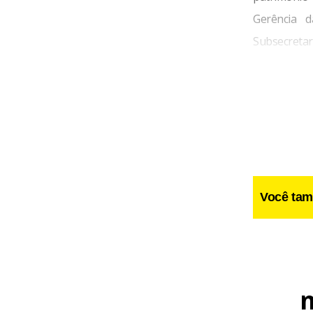
Gerência d
Subsecretar
expediente 
remediar 
representado
Você tam