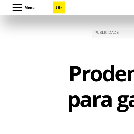
Menu
Prodem
para g