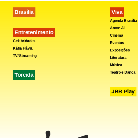
Brasília
Viva
Agenda Brasília
Anote Aí
Entretenimento
Cinema
Celebridades
Eventos
Kátia Flávia
Exposições
TV/ Streaming
Literatura
Música
Teatro e Dança
Torcida
JBR Play
Em 2009, ap
título de p