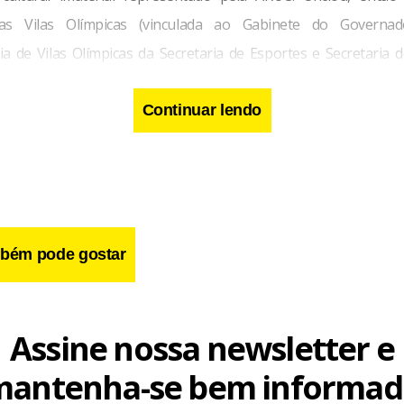
as Vilas Olímpicas (vinculada ao Gabinete do Governa
ia de Vilas Olímpicas da Secretaria de Esportes e Secretaria d
requere informações sobre a licitação pendente e às possíveis 
o problema – além de garantir a proteção do patrimôni
Continuar lendo
 pela instituição.
bém pode gostar
Assine nossa newsletter e
mantenha-se bem informad