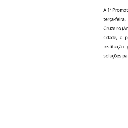
A 1ª Promot
terça-feir
Cruzeiro (Ar
cidade, o 
instituiçã
soluções pa