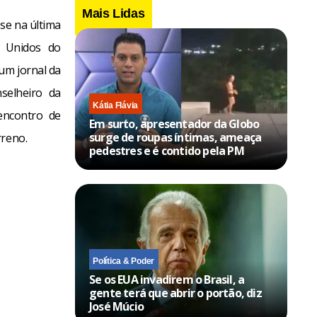
Mais Lidas
se na última
l Unidos do
 um jornal da
selheiro da
Kátia Flávia
encontro de
Em surto, apresentador da Globo
surge de roupas íntimas, ameaça
rreno.
pedestres e é contido pela PM
Política & Poder
Se os EUA invadirem o Brasil, a
gente terá que abrir o portão, diz
José Múcio