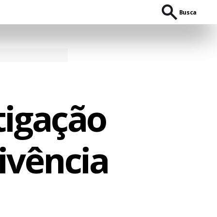
Busca
tigação
ivência