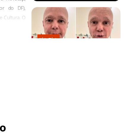
dor do DF),
e Cultura. O
medidas para
o cultural
Kátia Flávia
Em tratamento contra câncer raro,
Netinho sofre queda no banheiro
após sessão de quimio
o