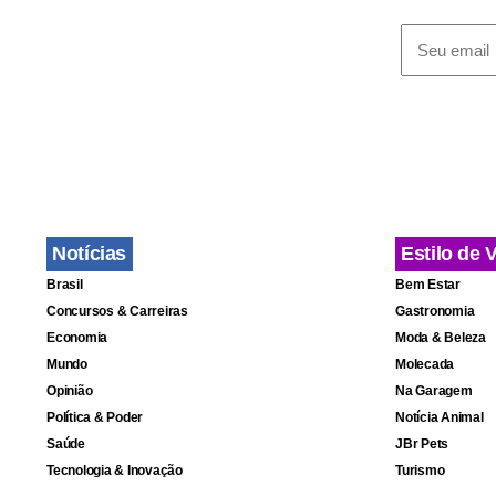
Entenda o 
Em 1983, o t
Notícias
Estilo de 
Brasil
Bem Estar
Em 2003, o
Concursos & Carreiras
Gastronomia
expirou. P
Economia
Moda & Beleza
Mundo
Molecada
Defesa da 
Opinião
Na Garagem
correta do 
Política & Poder
Notícia Animal
Distrito Fed
Saúde
JBr Pets
Tecnologia & Inovação
Turismo