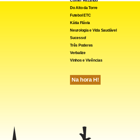
Comer Rezando
Do Alto da Torre
Futebol ETC
Kátia Flávia
Neurologia e Vida Saudável
Sucesso!
Três Poderes
Verbalize
Vinhos e Vivências
Na hora H!
ós seis anos em situação irregular, a Escola de Samba rece
atrimônio imaterial e a promessa do governo local de transf