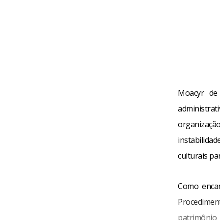
Moacyr de 
administrat
organizaçã
instabilidad
culturais p
Como encam
Procediment
patrimônio