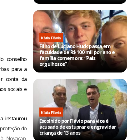
Kátia Flávia
Filho de Luciano Huck passa em
faculdade de R$ 100 mil por ano e
família comemora: “Pais
do conselho
orgulhosos”
erbas para a
or conta da
hos sociais e
Kátia Flávia
a instaurou
Escolhido por Flávio para vice é
acusado de estuprar e engravidar
 proteção do
criança de 13 anos
 à Novacap,