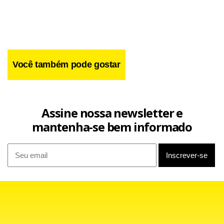
Você também pode gostar
Assine nossa newsletter e
mantenha-se bem informado
Dirigida aos militantes e simpatizantes do PSDB, a carta,
publicada no site do partido em 7 de setembro, cobrou
firmeza contra a "podridão reinante" que atribui ao PT e ao
presidente Lula. Fernando Henrique afirmou ainda que o
PSDB "tapou o sol com a peneira" em relação às acusações