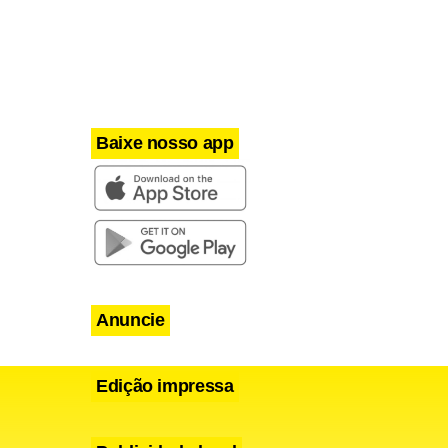
lia, possui
lojas no
rá.
Baixe nosso app
Anuncie
21h.
Edição impressa