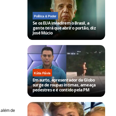
Política & Poder
Se os EUA invadirem o Brasil, a
gente terá que abrir o portão, diz
José Múcio
Kátia Flávia
Em surto, apresentador da Globo
surge de roupas íntimas, ameaça
pedestres e é contido pela PM
 além de