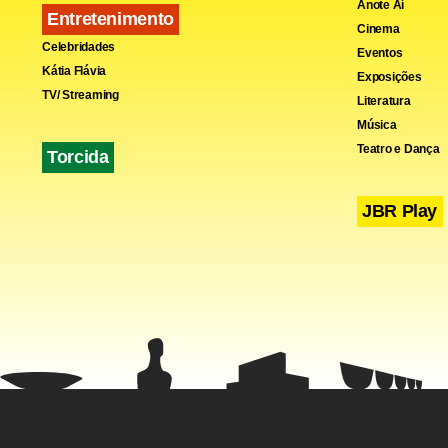
Anote Aí
Entretenimento
Cinema
Celebridades
Eventos
Kátia Flávia
Exposições
TV/ Streaming
Literatura
Música
Teatro e Dança
Torcida
JBR Play
Fa