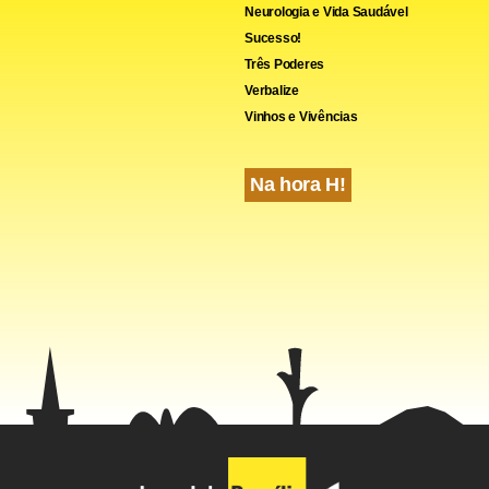
Neurologia e Vida Saudável
Sucesso!
Três Poderes
Verbalize
Vinhos e Vivências
Na hora H!
cebook
WhatsApp
LinkedIn
Twitter
X
Telegram
Share