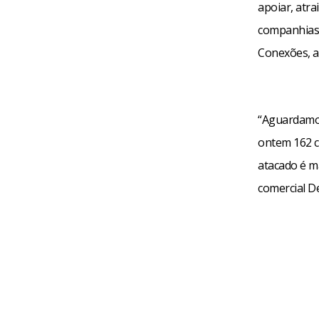
apoiar, atra
companhias d
Conexões, a 
“Aguardamos
ontem 162 c
atacado é ma
comercial D