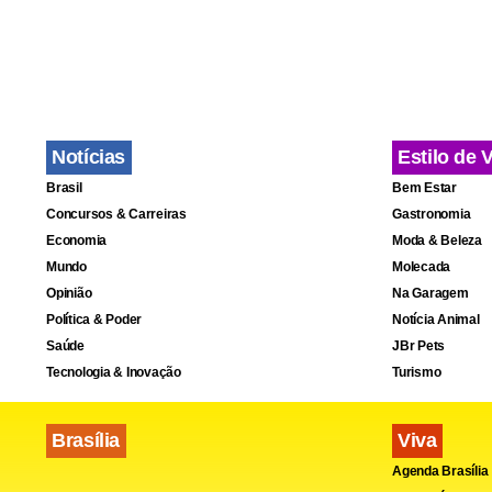
A empresa é
no quadro d
Distrito Fe
Notícias
Estilo de 
Brasil
Bem Estar
Concursos & Carreiras
Gastronomia
Serviço
Economia
Moda & Beleza
Mundo
Molecada
Construir Br
Opinião
Na Garagem
De 29 de se
Política & Poder
Notícia Animal
Local: Cent
Saúde
JBr Pets
Tecnologia & Inovação
Turismo
Horário: de 
www.feiraco
Brasília
Viva
Agenda Brasília