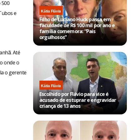
e 500
Kátia Flávia
 Tubos e
Filho de Luciano Huck passa em
faculdade de R$ 100 mil por ano e
família comemora: “Pais
orgulhosos”
anhã. Até
ão onde o
ela o gerente
Kátia Flávia
Escolhido por Flávio para vice é
acusado de estuprar e engravidar
criança de 13 anos