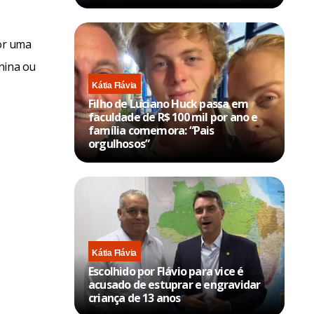
or uma
nina ou
Kátia Flávia
Filho de Luciano Huck passa em
faculdade de R$ 100 mil por ano e
família comemora: “Pais
orgulhosos”
Kátia Flávia
Escolhido por Flávio para vice é
acusado de estuprar e engravidar
criança de 13 anos