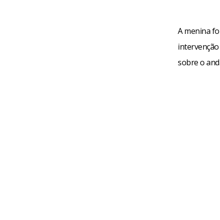
A menina fo
intervenção
sobre o and