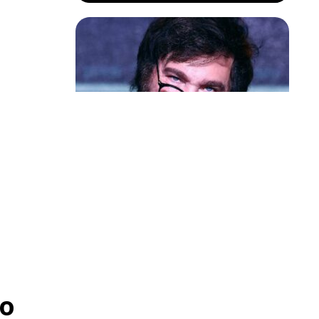
Política & Poder
Milei volta a chamar Lula de ‘ladrão’
e ‘corrupto’
o