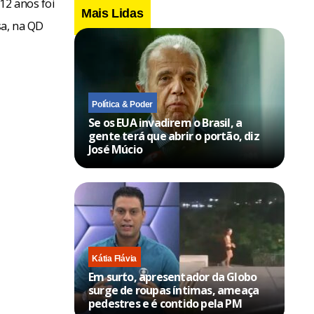
12 anos foi
Mais Lidas
sa, na QD
Política & Poder
Se os EUA invadirem o Brasil, a
gente terá que abrir o portão, diz
José Múcio
Kátia Flávia
Em surto, apresentador da Globo
surge de roupas íntimas, ameaça
pedestres e é contido pela PM