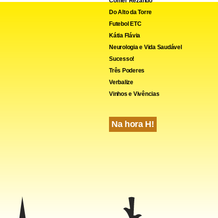
Comer Rezando
Do Alto da Torre
Futebol ETC
Kátia Flávia
Neurologia e Vida Saudável
Sucesso!
Três Poderes
Verbalize
Vinhos e Vivências
Na hora H!