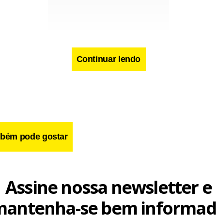
Continuar lendo
s informações
bém pode gostar
Assine nossa newsletter e
mantenha-se bem informad