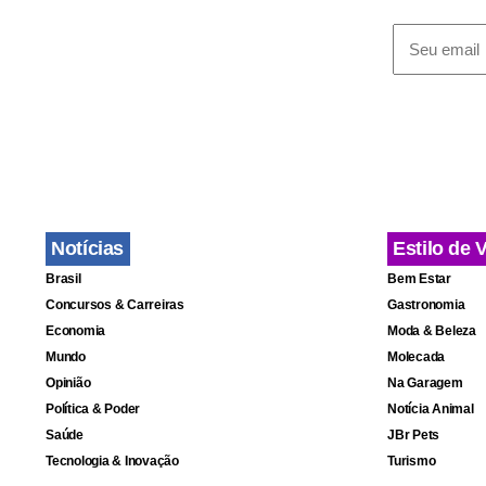
Notícias
Estilo de 
Fa
Brasil
Bem Estar
Concursos & Carreiras
Gastronomia
Economia
Moda & Beleza
Mundo
Molecada
Opinião
Na Garagem
Política & Poder
Notícia Animal
Saúde
JBr Pets
Tecnologia & Inovação
Turismo