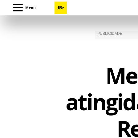
Menu
Men
atingid
R