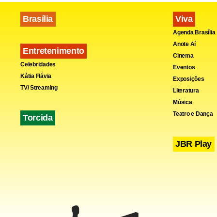
Brasília
Viva
Agenda Brasília
Anote Aí
Entretenimento
Cinema
Celebridades
Eventos
Kátia Flávia
Exposições
TV/ Streaming
Literatura
Música
Teatro e Dança
Torcida
JBR Play