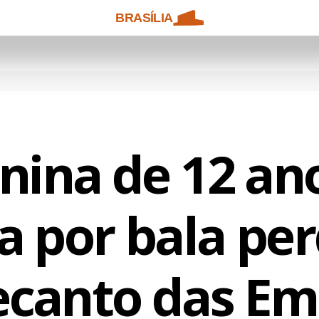
BRASÍLIA
ina de 12 an
a por bala pe
ecanto das Em