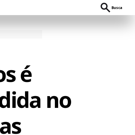
Busca
os é
rdida no
as