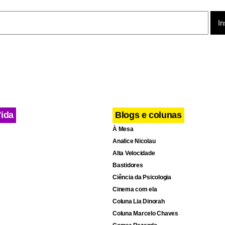
Vida
Blogs e colunas
cebook
WhatsApp
LinkedIn
Twitter
X
Telegram
Share
À Mesa
Analice Nicolau
Alta Velocidade
Bastidores
Ciência da Psicologia
Cinema com ela
Coluna Lia Dinorah
Coluna Marcelo Chaves