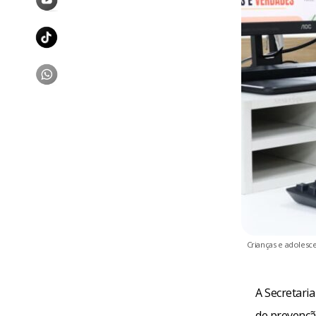
Crianças e adolesc
A Secretaria
de prevençã