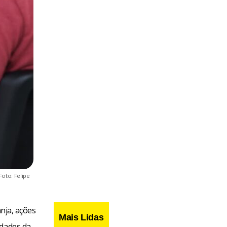
Foto: Felipe
anja, ações
Mais Lidas
idades da