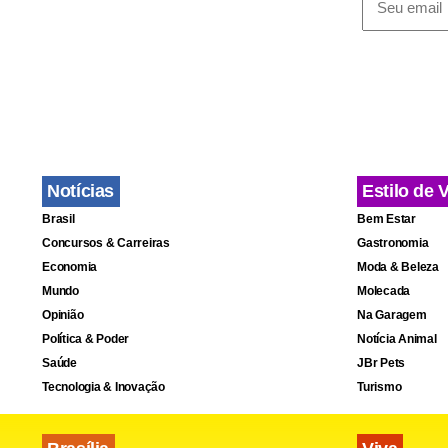
e conscienti
Além das ati
profissionai
que possam i
Rezende des
Notícias
Estilo de 
continua se
Brasil
Bem Estar
orienta os 
Concursos & Carreiras
Gastronomia
Economia
Moda & Beleza
Mundo
Molecada
Como parte 
Opinião
Na Garagem
Estudante (
Política & Poder
Notícia Animal
dedicada ao
Saúde
JBr Pets
Tecnologia & Inovação
Turismo
O material r
identificaçã