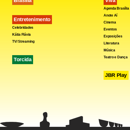
Brasília
Viva
órgãos com
Agenda Brasília
Anote Aí
Entretenimento
Cinema
Celebridades
Eventos
Kátia Flávia
Exposições
TV/ Streaming
Literatura
Música
Teatro e Dança
Torcida
JBR Play