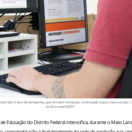
entes são o alvo da campanha, que envolve formação continuada e ações nas escolas | 
de Noronha/SEEDF
 de Educação do Distrito Federal intensifica, durante o Maio Lar
o, conscientização e fortalecimento da rede de proteção nas un