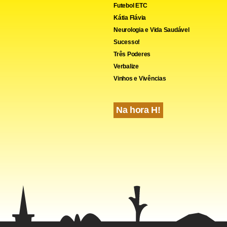
petentes.
Futebol ETC
Kátia Flávia
Neurologia e Vida Saudável
Sucesso!
Três Poderes
Verbalize
Vinhos e Vivências
Na hora H!