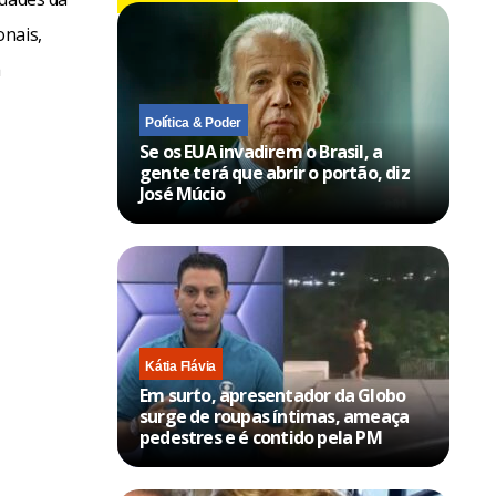
onais,
à
Política & Poder
Se os EUA invadirem o Brasil, a
gente terá que abrir o portão, diz
José Múcio
Kátia Flávia
Em surto, apresentador da Globo
surge de roupas íntimas, ameaça
pedestres e é contido pela PM