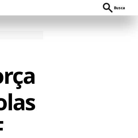
Busca
orça
olas
F