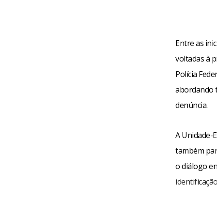
Entre as ini
voltadas à 
Polícia Fede
abordando t
denúncia.
A Unidade-E
também part
o diálogo en
identificaç