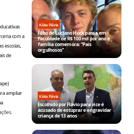
Kátia Flávia
educativas
Filho de Luciano Huck passa em
rceria com a
faculdade de R$ 100 mil por ano e
família comemora: “Pais
as escolas,
orgulhosos”
ais de
ape)
ra ampliar
Kátia Flávia
na
Escolhido por Flávio para vice é
acusado de estuprar e engravidar
ações.
criança de 13 anos