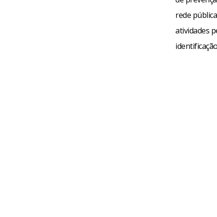
rede públic
atividades p
identificaçã