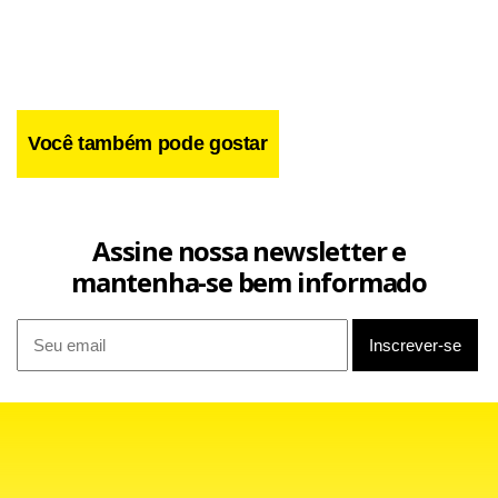
Você também pode gostar
Nesse intervalo, os empregados da empresa arrombaram
Assine nossa newsletter e
portas e quebraram janelas para conter as chamas com
mantenha-se bem informado
extintores. O prédio foi isolado e duas pessoas sentiram
sintomas de intoxicação. Ao chegarem ao local, os
bombeiros verificaram que o incêndio havia sido
controlado e quebraram mais janelas a fim de dissipar a
fumaça.