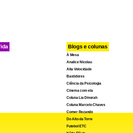
nização, a CME, que funciona 24 horas por dia, ganhou mais p
intervalo para disponibilizar novamente os instrumentais às equ
hefe do serviço, um material usado pela manhã pode voltar a fi
á no início da tarde, dependendo do horário de entrega.
Vida
Blogs e colunas
À Mesa
Analice Nicolau
Alta Velocidade
Bastidores
Ciência da Psicologia
Cinema com ela
Coluna Lia Dinorah
Coluna Marcelo Chaves
Comer Rezando
Do Alto da Torre
Futebol ETC