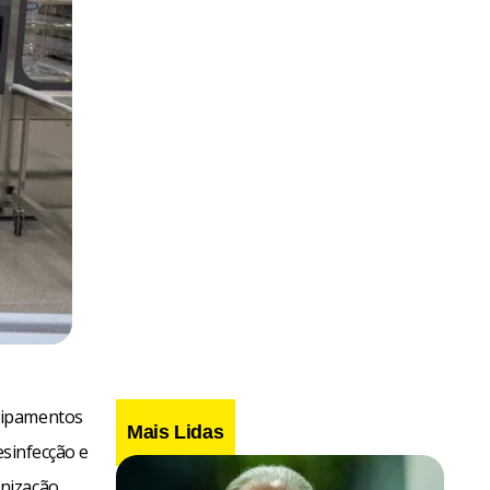
uipamentos
Mais Lidas
esinfecção e
rnização