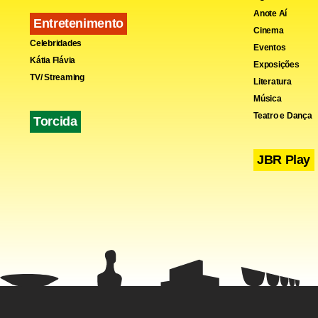
Anote Aí
Entretenimento
Cinema
Celebridades
Eventos
Kátia Flávia
Exposições
Fa
TV/ Streaming
Literatura
Música
Teatro e Dança
Torcida
JBR Play