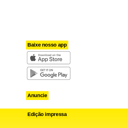
rodutividade
ipes.
car
Baixe nosso app
Anuncie
Edição impressa