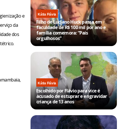
Kátia Flávia
gienização e
Filho de Luciano Huck passa em
erviço da
faculdade de R$ 100 mil por ano e
família comemora: “Pais
uidade dos
orgulhosos”
étrico.
Samambaia,
Kátia Flávia
Escolhido por Flávio para vice é
acusado de estuprar e engravidar
criança de 13 anos