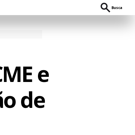
Busca
CME e
ão de