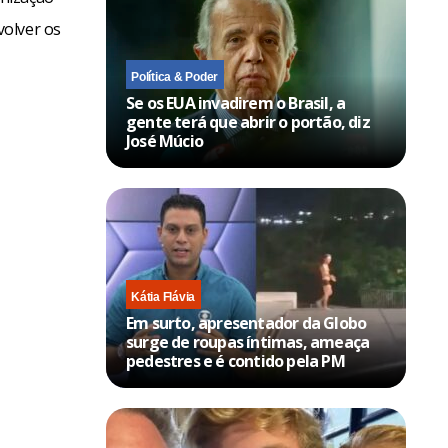
volver os
Política & Poder
Se os EUA invadirem o Brasil, a
gente terá que abrir o portão, diz
José Múcio
Kátia Flávia
Em surto, apresentador da Globo
surge de roupas íntimas, ameaça
pedestres e é contido pela PM