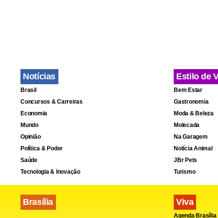
Com a moder
e reduziu o 
Segundo a c
disponível j
Notícias
Estilo de 
Brasil
Bem Estar
Concursos & Carreiras
Gastronomia
Economia
Moda & Beleza
Mundo
Molecada
Opinião
Na Garagem
Política & Poder
Notícia Animal
Saúde
JBr Pets
Tecnologia & Inovação
Turismo
Brasília
Viva
Agenda Brasília