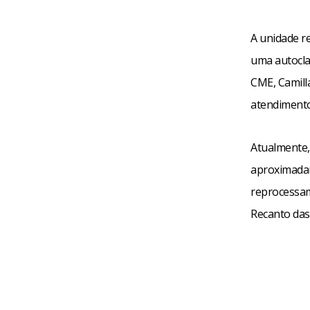
A unidade r
uma autoclav
CME, Camilla
atendimento
Atualmente, 
aproximadam
reprocessam
Recanto das 