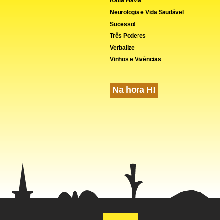
Kátia Flávia
Neurologia e Vida Saudável
Sucesso!
Três Poderes
cebook
WhatsApp
LinkedIn
Twitter
X
Telegram
Share
Verbalize
Vinhos e Vivências
Na hora H!