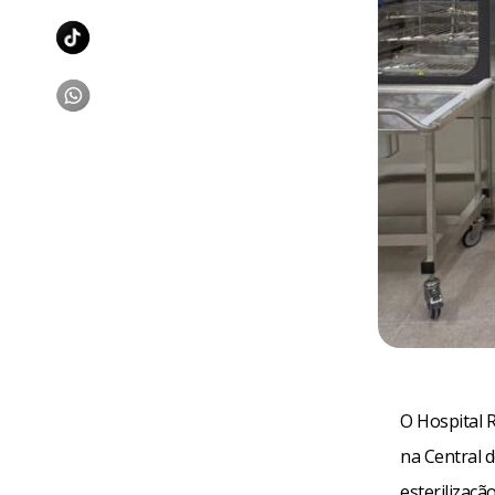
O Hospital 
na Central d
esterilizaç