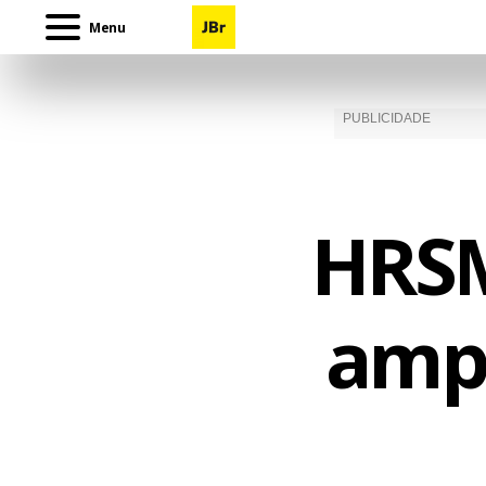
Menu
HRSM
ampl