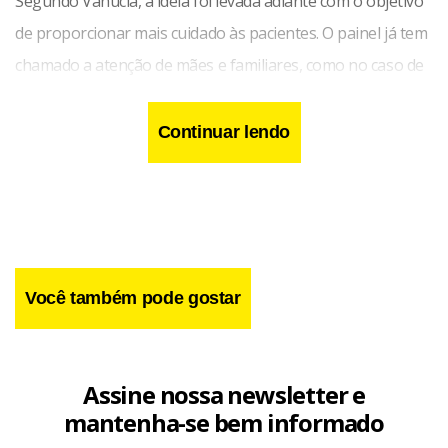
Segundo Vanúcia, a ideia foi levada adiante com o objetivo
de proporcionar mais cuidado às pacientes. O painel já tem
chamado a atenção de mães e familiares, como no caso de
Julyana Silva, grávida de João Miguel, que está internada
para acompanhamento devido à pressão arterial elevada.
Continuar lendo
Com 33 semanas de gestação, ela disse que considera
especial ter uma foto que represente os últimos
momentos da gravidez.
Você também pode gostar
Assine nossa newsletter e
mantenha-se bem informado