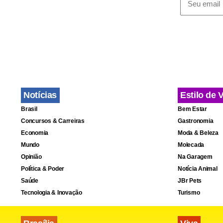
Uma bolsa po
hemocompo
No hospital
Lira, por se
ou três paci
Notícias
Estilo de 
acordo com a
Brasil
Bem Estar
Concursos & Carreiras
Gastronomia
Economia
Moda & Beleza
Mundo
Molecada
Opinião
Na Garagem
Política & Poder
Notícia Animal
Saúde
JBr Pets
Tecnologia & Inovação
Turismo