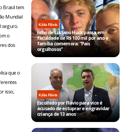
o Brasil tem
ção Mundial
Kátia Flávia
l seguro.
Filho de Luciano Huck passa em
com o
faculdade de R$ 100 mil por ano e
família comemora: “Pais
ores dos
orgulhosos”
lica que o
ferentes
r isso,
Kátia Flávia
Escolhido por Flávio para vice é
acusado de estuprar e engravidar
criança de 13 anos