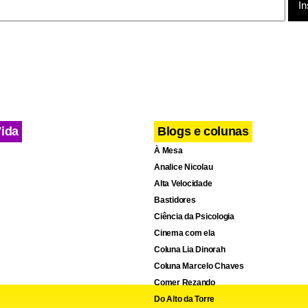
de conter cerca de 450 ml a 500 ml e ser dividida em até quatro
nentes.
, a doação tem impacto direto no atendimento pediátrico. Segu
rem crianças, muitas vezes uma bolsa de sangue pode ser utiliza
entes, ampliando o alcance do material coletado. O processo de 
Vida
Blogs e colunas
 unidade, é simples, rápido e seguro, e a coleta dura cerca de 1
À Mesa
Analice Nicolau
Alta Velocidade
Bastidores
Ciência da Psicologia
Cinema com ela
Coluna Lia Dinorah
Coluna Marcelo Chaves
Comer Rezando
Do Alto da Torre