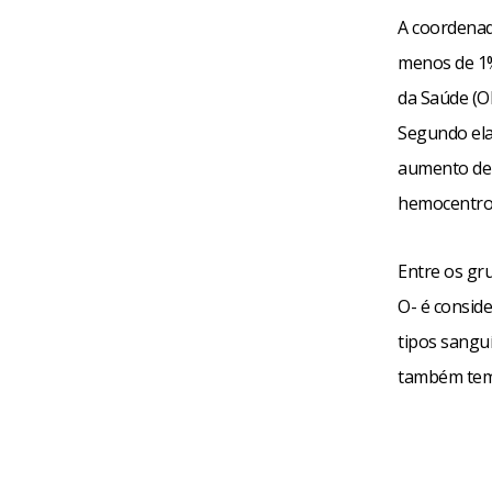
A coordenad
menos de 1%
da Saúde (O
Segundo ela,
aumento de 
hemocentro
Entre os gru
O- é consid
tipos sangu
também tem