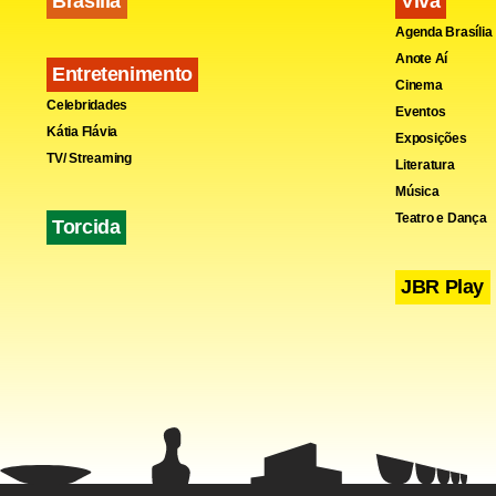
Brasília
Viva
Agenda Brasília
Anote Aí
Entretenimento
Cinema
Celebridades
Eventos
Kátia Flávia
Exposições
TV/ Streaming
Literatura
Música
Fa
Teatro e Dança
Torcida
JBR Play