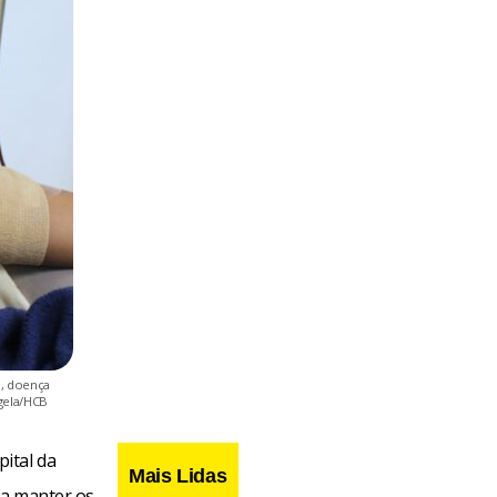
a, doença
agela/HCB
ital da
Mais Lidas
ra manter os