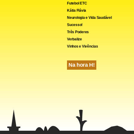
Futebol ETC
Kátia Flávia
Neurologia e Vida Saudável
Sucesso!
Três Poderes
Verbalize
Vinhos e Vivências
cebook
WhatsApp
LinkedIn
Twitter
X
Telegram
Share
Na hora H!