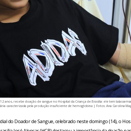
12 anos, recebe doação de sangue no Hospital da Criança de Brasília: ele tem talassemi
tária caracterizada pela produção insuficiente de hemoglobina | Fotos: Ana Carolina M
ial do Doador de Sangue, celebrado neste domingo (14), o Hosp
Brasília José Alencar (HCB) destacou a importância da doação pa