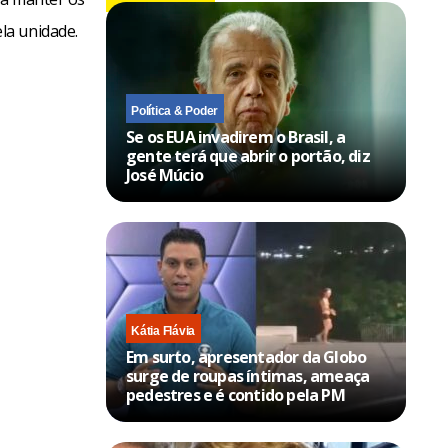
la unidade.
Política & Poder
Se os EUA invadirem o Brasil, a
gente terá que abrir o portão, diz
José Múcio
Kátia Flávia
Em surto, apresentador da Globo
surge de roupas íntimas, ameaça
pedestres e é contido pela PM