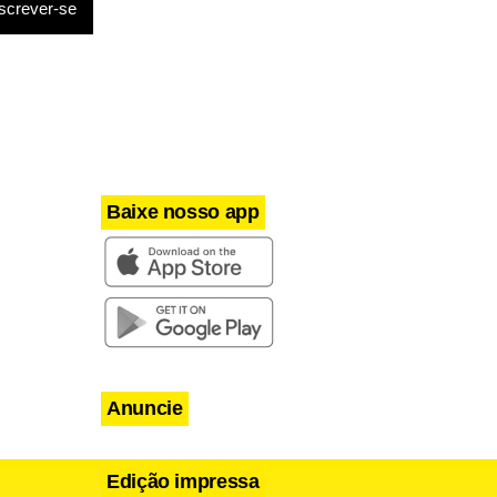
ndo Sanny
da para dois
doação, de
Baixe nosso app
5 minutos.
Anuncie
Edição impressa