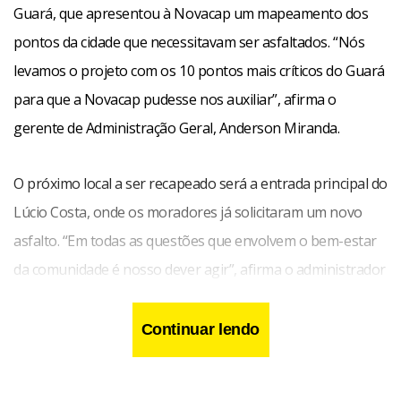
Guará, que apresentou à Novacap um mapeamento dos
pontos da cidade que necessitavam ser asfaltados. “Nós
levamos o projeto com os 10 pontos mais críticos do Guará
para que a Novacap pudesse nos auxiliar”, afirma o
gerente de Administração Geral, Anderson Miranda.
O próximo local a ser recapeado será a entrada principal do
Lúcio Costa, onde os moradores já solicitaram um novo
asfalto. “Em todas as questões que envolvem o bem-estar
da comunidade é nosso dever agir”, afirma o administrador
em exercício, Woshington Batista. “Pretendemos revitalizar
as vias que necessitam, com a maior urgência, antes que as
Continuar lendo
chuvas se intensifiquem”.