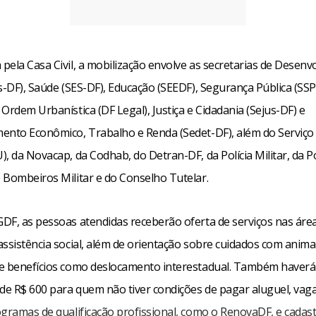
pela Casa Civil, a mobilização envolve as secretarias de Desen
s-DF), Saúde (SES-DF), Educação (SEEDF), Segurança Pública (SSP
Ordem Urbanística (DF Legal), Justiça e Cidadania (Sejus-DF) e
ento Econômico, Trabalho e Renda (Sedet-DF), além do Serviço
, da Novacap, da Codhab, do Detran-DF, da Polícia Militar, da Polí
 Bombeiros Militar e do Conselho Tutelar.
DF, as pessoas atendidas receberão oferta de serviços nas áre
ssistência social, além de orientação sobre cuidados com anima
e benefícios como deslocamento interestadual. Também haverá 
 de R$ 600 para quem não tiver condições de pagar aluguel, vag
ogramas de qualificação profissional, como o RenovaDF, e cadas