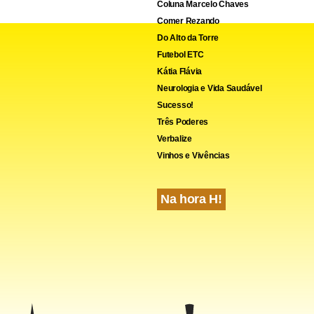
Coluna Marcelo Chaves
Comer Rezando
Do Alto da Torre
Futebol ETC
Kátia Flávia
Neurologia e Vida Saudável
Sucesso!
Três Poderes
cebook
WhatsApp
LinkedIn
Twitter
X
Telegram
Share
Verbalize
Vinhos e Vivências
Na hora H!