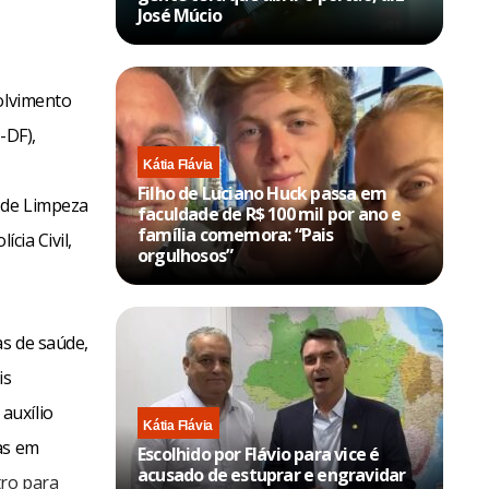
José Múcio
volvimento
-DF),
Kátia Flávia
Filho de Luciano Huck passa em
 de Limpeza
faculdade de R$ 100 mil por ano e
família comemora: “Pais
cia Civil,
orgulhosos”
as de saúde,
is
auxílio
Kátia Flávia
as em
Escolhido por Flávio para vice é
acusado de estuprar e engravidar
tro para