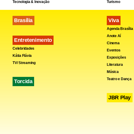
Tecnologia & Inovação
Turismo
Brasília
Viva
Agenda Brasília
Anote Aí
Entretenimento
Cinema
Celebridades
Eventos
Kátia Flávia
Exposições
Fa
TV/ Streaming
Literatura
Música
Teatro e Dança
Torcida
JBR Play