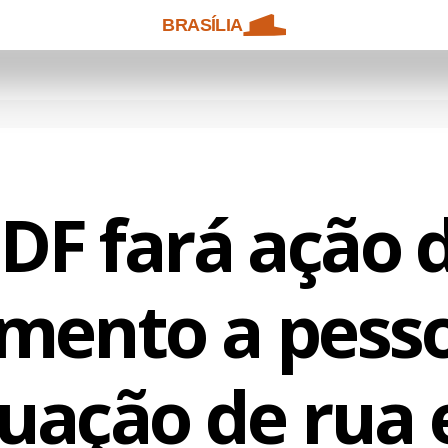
BRASÍLIA
DF fará ação 
imento a pess
tuação de rua