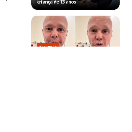
criança de 13 anos
Kátia Flávia
Em tratamento contra câncer raro,
Netinho sofre queda no banheiro
após sessão de quimio