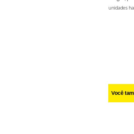
unidades hab
Você tam