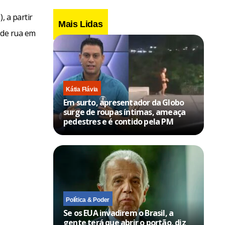
, a partir
Mais Lidas
 de rua em
Kátia Flávia
Em surto, apresentador da Globo
surge de roupas íntimas, ameaça
pedestres e é contido pela PM
Política & Poder
Se os EUA invadirem o Brasil, a
gente terá que abrir o portão, diz