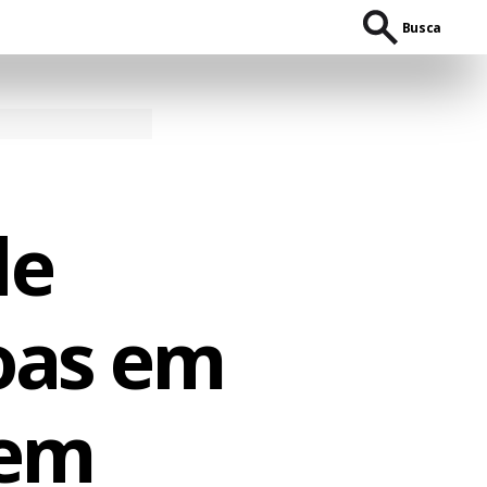
Busca
de
oas em
 em