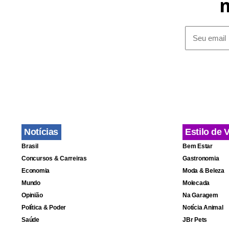
Depois do a
transporte d
seja possíve
1380/1420, p
Ao longo da
sociais e a
Notícias
Estilo de 
Brasil
Bem Estar
Concursos & Carreiras
Gastronomia
Economia
Moda & Beleza
Mundo
Molecada
Opinião
Na Garagem
Política & Poder
Notícia Animal
Saúde
JBr Pets