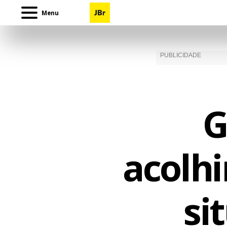
Menu
G
acolh
si