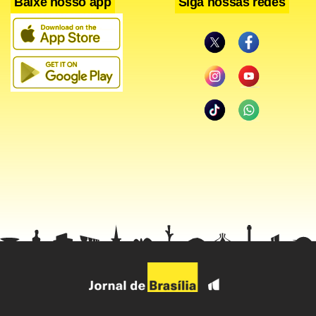
Baixe nosso app
Siga nossas redes
As análises laboratoriais são feitas no Laboratório Central
de Saúde Pública (Lacen-DF), onde se verifica a qualidade
do alimento produzido. Em breve, o novo laboratório
próprio da Seagri será inaugurado, com investimento
previsto de R$ 1,65 milhão para reforçar as inspeções
laboratoriais realizadas pela pasta.
Marco Antônio Martins ressalta as inspeções feitas pela Seagri para que alimentos
cheguem, com segurança à mesa do consumidor
A Vigilância Sanitária também tem um papel importante na
fiscalização quando os produtos chegam às prateleiras. Os
fiscais da Divisa colocam em prática o programa de
monitoramento da qualidade de alimentos pós-mercado. A