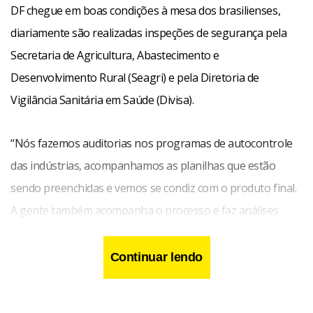
DF chegue em boas condições à mesa dos brasilienses,
diariamente são realizadas inspeções de segurança pela
Secretaria de Agricultura, Abastecimento e
Desenvolvimento Rural (Seagri) e pela Diretoria de
Vigilância Sanitária em Saúde (Divisa).
“Nós fazemos auditorias nos programas de autocontrole
das indústrias, acompanhamos as planilhas que estão
sendo preenchidas e vemos se condiz com o produto final.
A gente também acompanha o processo e faz análises
microbiológicas e físico-químicas para verificar riscos de
contaminação. Nos queijos, por exemplo, a gente verifica
Continuar lendo
se tem bactérias não permitidas pelas legislações
vigentes”, afirma o diretor de Inspeção dos Produtos de