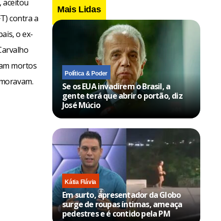
, aceitou
Mais Lidas
T) contra a
ais, o ex-
 Carvalho
oram mortos
Política & Poder
 moravam.
Se os EUA invadirem o Brasil, a
gente terá que abrir o portão, diz
José Múcio
Kátia Flávia
Em surto, apresentador da Globo
surge de roupas íntimas, ameaça
pedestres e é contido pela PM