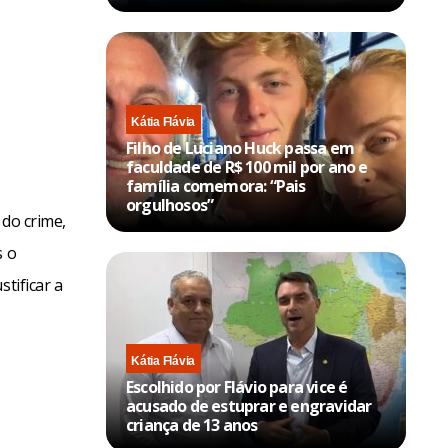
Kátia Flávia
Filho de Luciano Huck passa em
faculdade de R$ 100 mil por ano e
família comemora: “Pais
orgulhosos”
 do crime,
s o
tificar a
Kátia Flávia
Escolhido por Flávio para vice é
acusado de estuprar e engravidar
criança de 13 anos