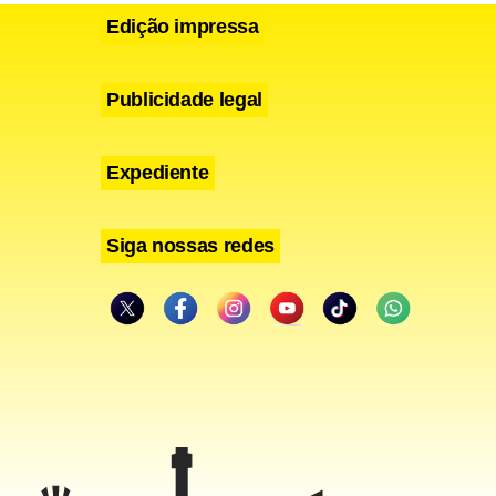
Edição impressa
o crime foi
flitos de
Publicidade legal
aiu em
l dólares de
Expediente
Siga nossas redes