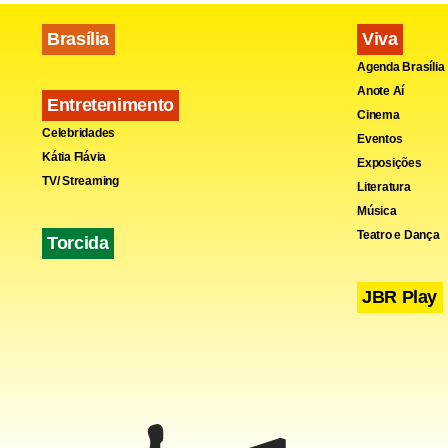
Brasília
Viva
Na sua decis
Agenda Brasília
cometido de 
Anote Aí
Entretenimento
família por
Cinema
Celebridades
proveito pró
Eventos
Kátia Flávia
Exposições
propriedade 
TV/ Streaming
Literatura
Música
Fa
Teatro e Dança
Torcida
JBR Play