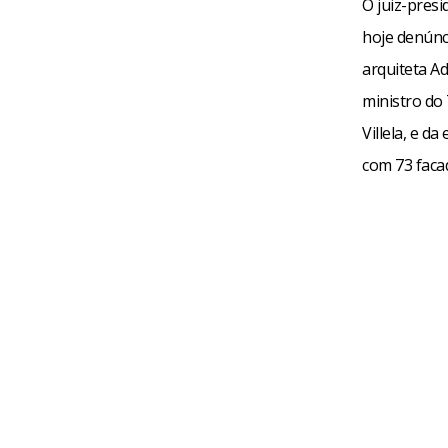
O juiz-presi
hoje denúnci
arquiteta Ad
ministro do 
Villela, e d
com 73 faca