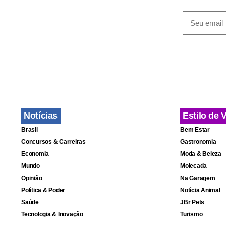
Notícias
Estilo de 
Brasil
Bem Estar
Concursos & Carreiras
Gastronomia
Economia
Moda & Beleza
Mundo
Molecada
Opinião
Na Garagem
Política & Poder
Notícia Animal
Saúde
JBr Pets
Tecnologia & Inovação
Turismo