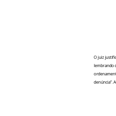
O juiz justi
lembrando qu
ordenamento 
denúncia”. A