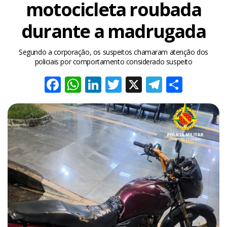
motocicleta roubada
durante a madrugada
Segundo a corporação, os suspeitos chamaram atenção dos
policiais por comportamento considerado suspeito
Facebook
WhatsApp
LinkedIn
Twitter
X
Telegra
Share