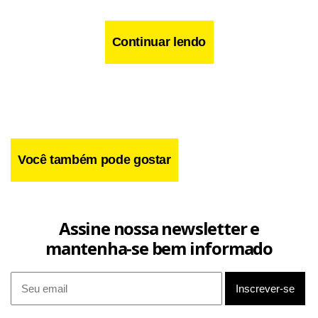
Polícia recupera carro roubado durante patrulhamento
em Samambaia Norte
Continuar lendo
A dupla foi encaminhada à delegacia da área, onde o caso
foi registrado. O veículo foi apreendido e deverá ser
devolvido ao proprietário.
Você também pode gostar
Assine nossa newsletter e
mantenha-se bem informado