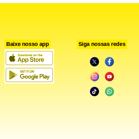
Baixe nosso app
Siga nossas redes
O caso foi registrado como tráfico interestadual de drogas,
e o suspeito permanece à disposição da Justiça.
Facebook
WhatsApp
LinkedIn
Twitter
X
Telegram
Share