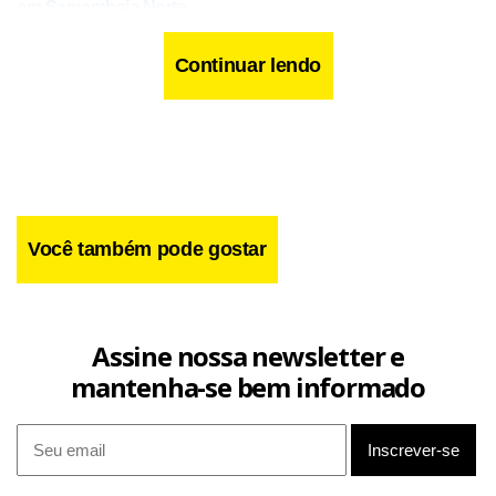
em Samambaia Norte
Continuar lendo
O motorista foi detido em flagrante. Segundo a
corporação, ele já possui antecedentes relacionados ao
tráfico de entorpecentes. O homem, o automóvel e toda a
carga apreendida foram levados à 30ª Delegacia de Polícia.
Você também pode gostar
Assine nossa newsletter e
mantenha-se bem informado