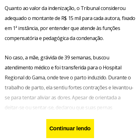
Quanto ao valor da indenização, o Tribunal considerou
adequado o montante de R$ 15 mil para cada autora, fixado
em 1ª instância, por entender que atende às funções
compensatória e pedagógica da condenação.
No caso, a mãe, grávida de 39 semanas, buscou
atendimento médico e foi transferida para o Hospital
Regional do Gama, onde teve o parto induzido. Durante o
trabalho de parto, ela sentiu fortes contrações e levantou-
se para tentar aliviar as dores. Apesar de orientada a
deitar-se ou sentar-se, declarou que suas pernas
“travaram”, o que a impossibilitou de seguir as instruções.
Mesmo assim, a equipe de enfermagem a deixou sozinha,
Continuar lendo
em pé, sem o devido amparo. O parto ocorreu enquanto