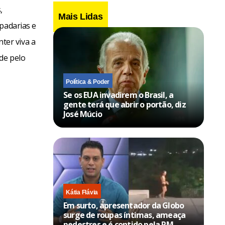
,
Mais Lidas
padarias e
ter viva a
de pelo
Política & Poder
Se os EUA invadirem o Brasil, a
gente terá que abrir o portão, diz
José Múcio
Kátia Flávia
Em surto, apresentador da Globo
surge de roupas íntimas, ameaça
pedestres e é contido pela PM