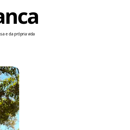
Banca
a e da própria vida
m