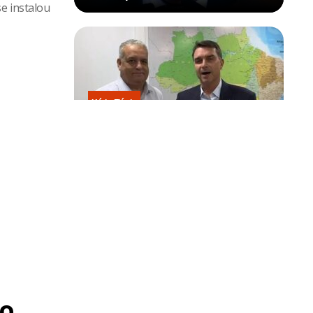
e instalou
Kátia Flávia
Escolhido por Flávio para vice é
acusado de estuprar e engravidar
criança de 13 anos
o