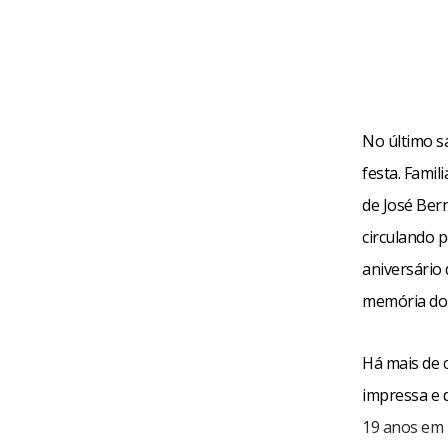
No último sá
festa. Fami
de José Bern
circulando 
aniversário
memória do
Há mais de 
impressa e d
19 anos em 