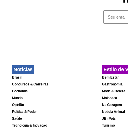
Durante o di
nesse perío
ser apenas 
Notícias
Estilo de 
Brasil
Bem Estar
Concursos & Carreiras
Gastronomia
Economia
Moda & Beleza
Mundo
Molecada
Opinião
Na Garagem
Política & Poder
Notícia Animal
Saúde
JBr Pets
Tecnologia & Inovação
Turismo