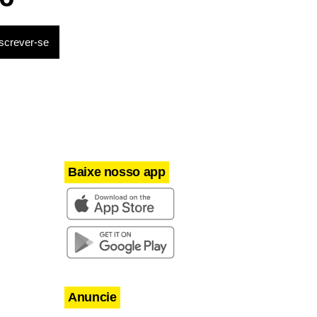
ilante. Foi
 deixou de
e legado.
Baixe nosso app
Anuncie