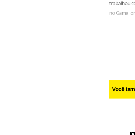
trabalhou c
no Gama, on
Você tam