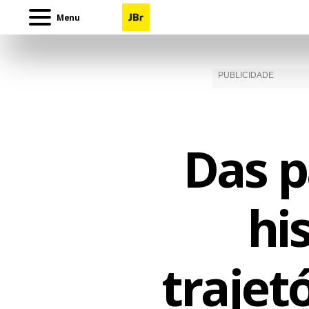
Menu
Das p
hi
trajet