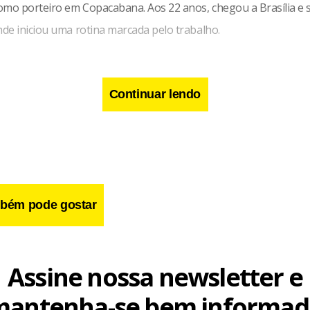
omo porteiro em Copacabana. Aos 22 anos, chegou a Brasília e s
de iniciou uma rotina marcada pelo trabalho.
Continuar lendo
bém pode gostar
Assine nossa newsletter e
mantenha-se bem informad