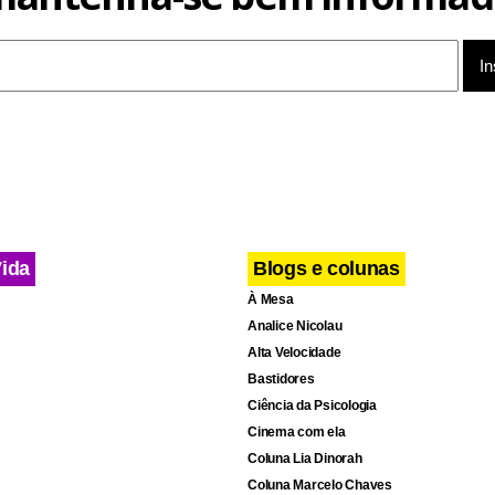
a, atuava como porteiro na 305 Sul. À noite, trabalhava como vig
do que a venda de jornais entrou em sua vida e, pouco a pouco,
uma atividade complementar para se tornar profissão, sustento 
Vida
Blogs e colunas
À Mesa
Analice Nicolau
Alta Velocidade
Bastidores
Ciência da Psicologia
Cinema com ela
Coluna Lia Dinorah
Coluna Marcelo Chaves