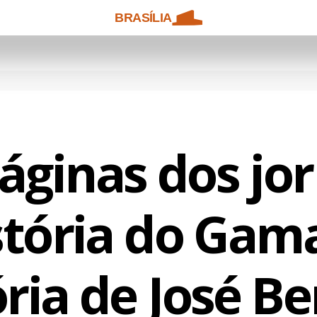
BRASÍLIA
áginas dos jor
stória do Gama
ória de José B