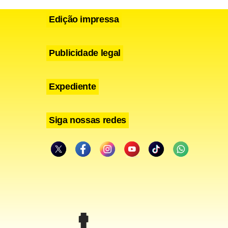
Edição impressa
Publicidade legal
Expediente
nta Cruz
Siga nossas redes
rnal
rdenar cerca
he rendeu o
asília. O
 o periódico