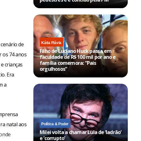
Kátia Flávia
 cenário de
Filho de Luciano Huck passa em
r os 74 anos
faculdade de R$ 100 mil por ano e
família comemora: “Pais
 e crianças
orgulhosos”
io. Era
m a
imprensa
ra natal aos
Política & Poder
Milei volta a chamar Lula de ‘ladrão’
 onde
e ‘corrupto’