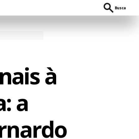
Busca
nais à
: a
ernardo