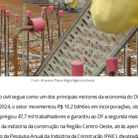
Foto: Arquivo/Tânia Rêgo/Agência Brasil
o civil segue como um dos principais motores da economia do Di
 2024, o setor movimentou R$ 10,2 bilhões em incorporações, ob
mpregou 47,7 mil trabalhadores e garantiu ao DF a segunda mai
 da indústria da construção na Região Centro-Oeste, atrás apen
o da Pesquisa Anual da Indústria da Construção (PAIC), divulgad