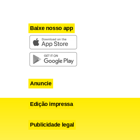
o de
Distrito
 realizados
Baixe nosso app
o, que
ra, como
e
icas, com
Anuncie
dores
 edifícios.
Edição impressa
anto as
Publicidade legal