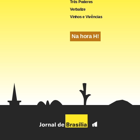
Três Poderes
Verbalize
Vinhos e Vivências
Na hora H!
s números estão milhares de trabalhadores que ajudam a erguer
pitais e novas áreas urbanas da capital. É o caso do senhor Almir