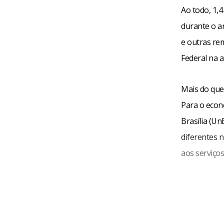
Ao todo, 1,
durante o an
e outras re
Federal na a
Mais do que
Para o econ
Brasília (U
diferentes n
aos serviços