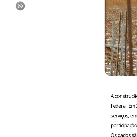
A construçã
Federal. Em
serviços, e
participação
Os dados sã