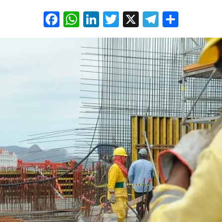
Facebook
WhatsApp
LinkedIn
Twitter
X
Telegra
Share