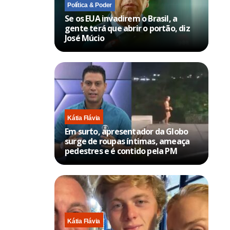
Política & Poder
Se os EUA invadirem o Brasil, a
gente terá que abrir o portão, diz
José Múcio
Kátia Flávia
Em surto, apresentador da Globo
surge de roupas íntimas, ameaça
pedestres e é contido pela PM
Kátia Flávia