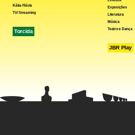
Eventos
Kátia Flávia
Exposições
TV/ Streaming
Literatura
Música
Teatro e Dança
Torcida
JBR Play
Por trás do
escolas, hos