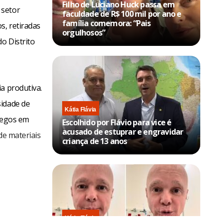
Filho de Luciano Huck passa em
 setor
faculdade de R$ 100 mil por ano e
família comemora: “Pais
s, retiradas
orgulhosos”
o Distrito
a produtiva.
sidade de
Kátia Flávia
pregos em
Escolhido por Flávio para vice é
acusado de estuprar e engravidar
de materiais
criança de 13 anos
Kátia Flávia