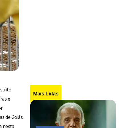
strito
Mais Lidas
ras e
or
as de Goiás.
a nesta