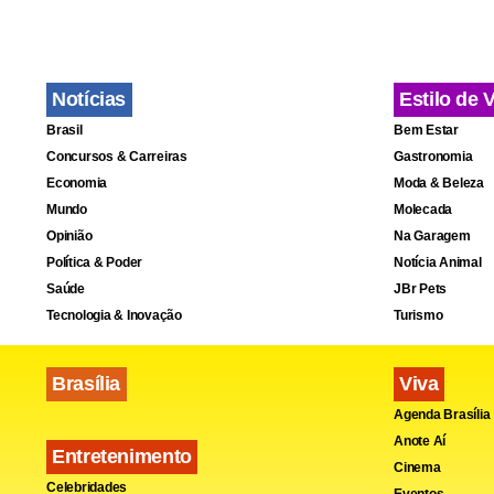
Segundo a p
construção r
Federal, res
Notícias
Estilo de 
em 2024. Na
Brasil
Bem Estar
abrangem os
Concursos & Carreiras
Gastronomia
Economia
Moda & Beleza
preparação d
Mundo
Molecada
infraestrut
Opinião
Na Garagem
22,3%.
Opor
Política & Poder
Notícia Animal
Saúde
JBr Pets
Tecnologia & Inovação
Turismo
O segmento 
ocupados ao 
Brasília
Viva
Os serviços
Agenda Brasília
obras de in
Anote Aí
Entretenimento
Cinema
Celebridades