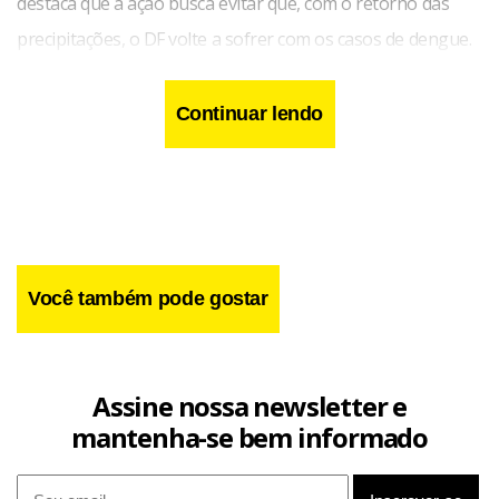
destaca que a ação busca evitar que, com o retorno das
precipitações, o DF volte a sofrer com os casos de dengue.
“O GDF está trabalhando de forma integrada com o
objetivo de que o enfrentamento ao Aedes aegypti seja
Continuar lendo
mais ostensivo e efetivo neste ano”, enfatiza o secretário.
Você também pode gostar
Assine nossa newsletter e
mantenha-se bem informado