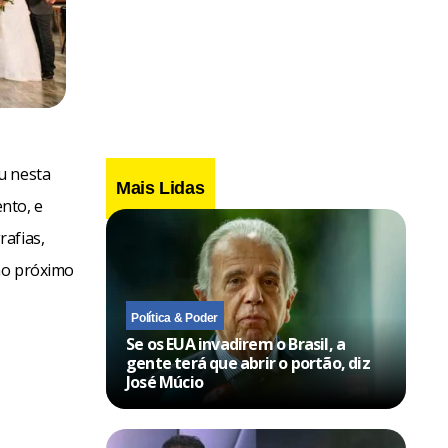
u nesta
Mais Lidas
ento, e
rafias,
 no próximo
Política & Poder
Se os EUA invadirem o Brasil, a
gente terá que abrir o portão, diz
José Múcio