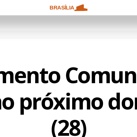
BRASÍLIA
mento Comuni
no próximo d
(28)