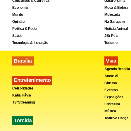
Concursos & Carreiras
Gastronomia
Data: 28/11
Economia
Moda & Beleza
Mundo
Molecada
Hora: 17h
Opinião
Na Garagem
Local: Muse
Política & Poder
Notícia Animal
Saúde
JBr Pets
Tecnologia & Inovação
Turismo
Brasília
Viva
Agenda Brasília
Anote Aí
Entretenimento
Cinema
Celebridades
Eventos
Kátia Flávia
Exposições
TV/ Streaming
Literatura
Música
Teatro e Dança
Torcida