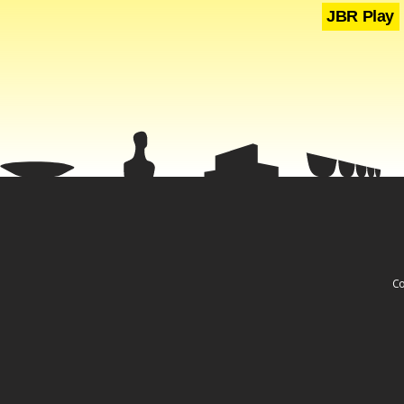
JBR Play
As informaç
Fa
Co