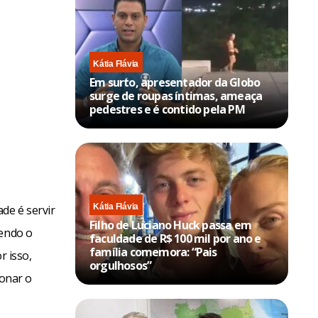
Kátia Flávia
Em surto, apresentador da Globo
surge de roupas íntimas, ameaça
pedestres e é contido pela PM
Kátia Flávia
de é servir
Filho de Luciano Huck passa em
vendo o
faculdade de R$ 100 mil por ano e
família comemora: “Pais
r isso,
orgulhosos”
onar o