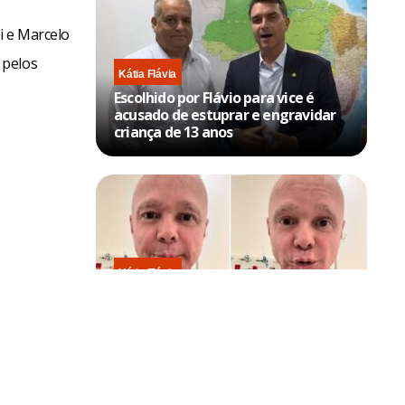
i e Marcelo
 pelos
Kátia Flávia
Escolhido por Flávio para vice é
acusado de estuprar e engravidar
criança de 13 anos
Kátia Flávia
Em tratamento contra câncer raro,
Netinho sofre queda no banheiro
após sessão de quimio