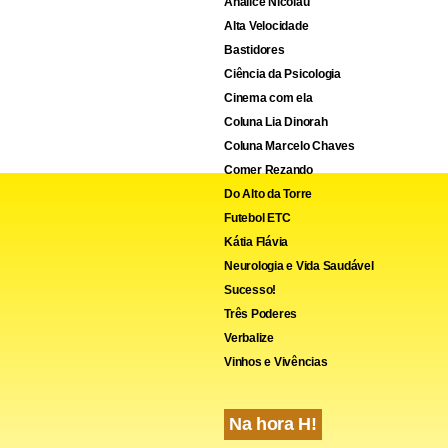
Analice Nicolau
 (domingo)
Alta Velocidade
Bastidores
Ciência da Psicologia
u da República
Cinema com ela
Coluna Lia Dinorah
Coluna Marcelo Chaves
Comer Rezando
Do Alto da Torre
Futebol ETC
Kátia Flávia
Neurologia e Vida Saudável
Sucesso!
Três Poderes
Verbalize
Vinhos e Vivências
Na hora H!