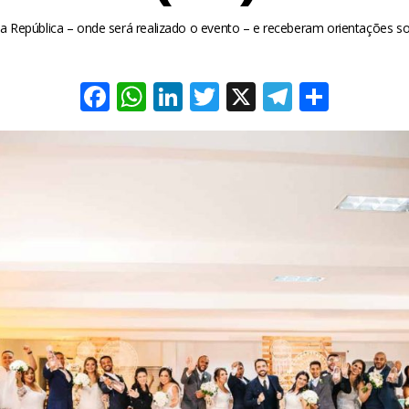
a República – onde será realizado o evento – e receberam orientações s
Facebook
WhatsApp
LinkedIn
Twitter
X
Telegra
Share