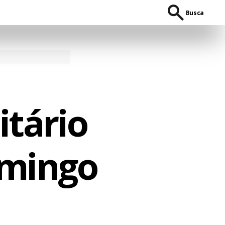
Busca
tário
omingo