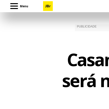
Menu
Casa
será 