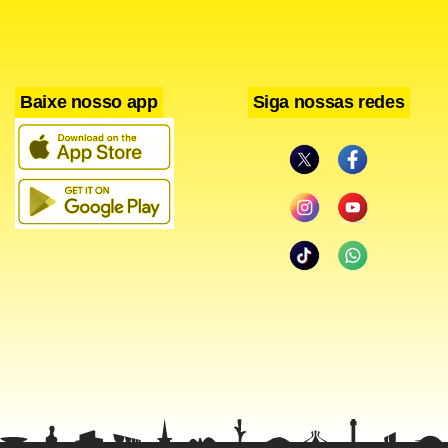
Hora: 9h
Local: Auditório do Complexo Administrativo e Operacional
(CAO) do Metrô-DF (Avenida Jequitibá, 155 – Águas Claras)
Baixe nosso app
Siga nossas redes
Com informações Agência Brasília