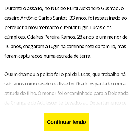
Durante o assalto, no Núcleo Rural Alexandre Gusmão, o
caseiro Antônio Carlos Santos, 33 anos, foi assassinado ao
perceber a movimentação e tentar fugir. Lucas e os
cúmplices, Odaíres Pereira Ramos, 28 anos, e um menor de
16 anos, chegaram a fugir na caminhonete da família, mas
foram capturados numa estrada de terra.
Quem chamou a polícia foi o pai de Lucas, que trabalha há
seis anos como caseiro e disse ter ficado espantado com a
atitude do filho. O menor foi encaminhado para a Delegacia
da Criança e do Adolescente. Levados ao Departamento de
Polícia Especializada, Lucas e Odaíres foram indiciados por
latrocínio, que tem pena de 20 a 30 anos de prisão.
Continuar lendo