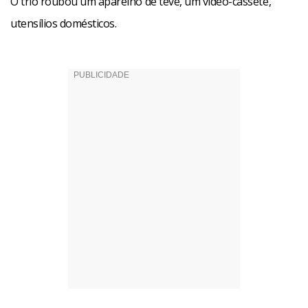
O trio roubou um aparelho de tevê, um vídeo-cassete,
utensílios domésticos.