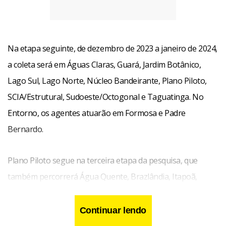
Na etapa seguinte, de dezembro de 2023 a janeiro de 2024,
a coleta será em Águas Claras, Guará, Jardim Botânico,
Lago Sul, Lago Norte, Núcleo Bandeirante, Plano Piloto,
SCIA/Estrutural, Sudoeste/Octogonal e Taguatinga. No
Entorno, os agentes atuarão em Formosa e Padre
Bernardo.
Plano Piloto segue na terceira etapa da pesquisa, que
também percorrerá Água Quente, Brazlândia, Itapoã,
Paranoá, Park Way, Riacho Fundo, Sobradinho II, Varjão,
Vicente Pires e a área rural do Distrito Federal entre janeiro
Continuar lendo
e fevereiro de 2024. Em Goiás, a coleta será realizada na