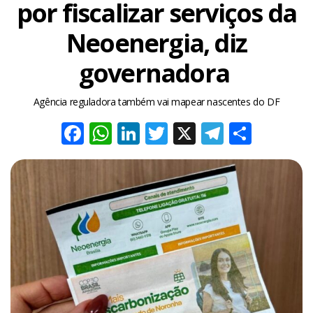
por fiscalizar serviços da
Neoenergia, diz
governadora
Agência reguladora também vai mapear nascentes do DF
Facebook
WhatsApp
LinkedIn
Twitter
X
Telegra
Share