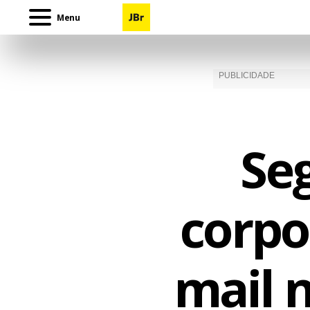
Menu
Se
corpo
mail n