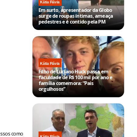
Kátia Flávia
Em surto, apresentador da Globo
surge de roupas íntimas, ameaça
pedestres e é contido pela PM
Kátia Flávia
Filho de Luciano Huck passa em
faculdade de R$ 100 mil por ano e
família comemora: “Pais
orgulhosos”
cessos como
Kátia Flávia