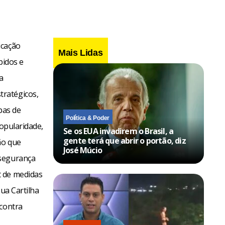
icação
Mais Lidas
pidos e
a
tratégicos,
pas de
Política & Poder
popularidade,
Se os EUA invadirem o Brasil, a
gente terá que abrir o portão, diz
ão que
José Múcio
 segurança
t de medidas
ua Cartilha
 contra