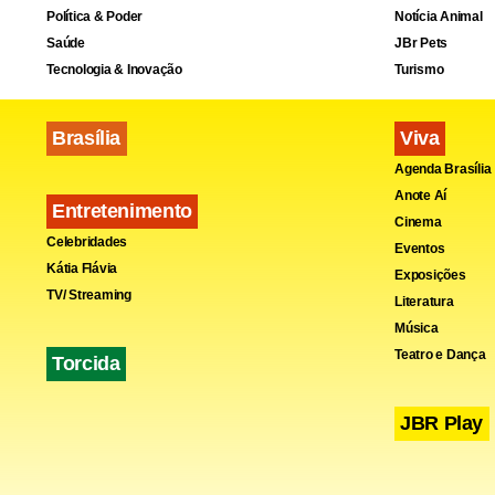
Política & Poder
Notícia Animal
Saúde
JBr Pets
Tecnologia & Inovação
Turismo
No ambiente
problema do
Brasília
Viva
circular entr
Agenda Brasília
compradores
Anote Aí
Entretenimento
Cinema
paralelas, v
Celebridades
Eventos
encaminham
Kátia Flávia
Exposições
um fluxo or
TV/ Streaming
Literatura
Música
repositório
Teatro e Dança
Torcida
sorte de enc
processo e 
JBR Play
Outro ponto