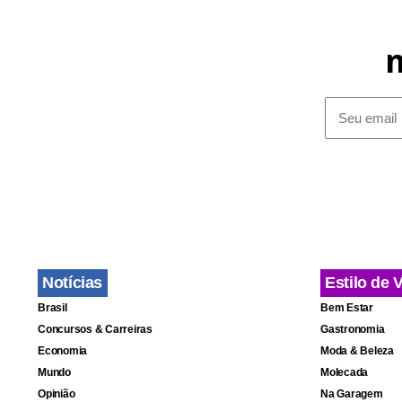
perigoso e
está mais p
informaçõe
Notícias
Estilo de 
Brasil
Bem Estar
Concursos & Carreiras
Gastronomia
Economia
Moda & Beleza
Mundo
Molecada
Opinião
Na Garagem