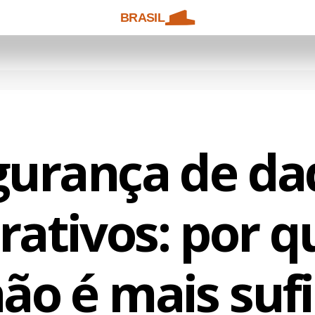
BRASIL
gurança de da
rativos: por qu
ão é mais suf