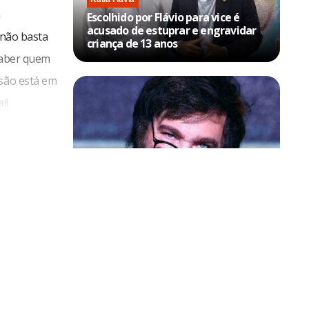
m
Escolhido por Flávio para vice é
acusado de estuprar e engravidar
 não basta
criança de 13 anos
 saber quem
rsão está em
il
a de
aixa de
Política & Poder
sária.
Milei volta a chamar Lula de ‘ladrão’
e ‘corrupto’
. Em abril
am endereços
o o próprio
 a vítima de
ecialmente