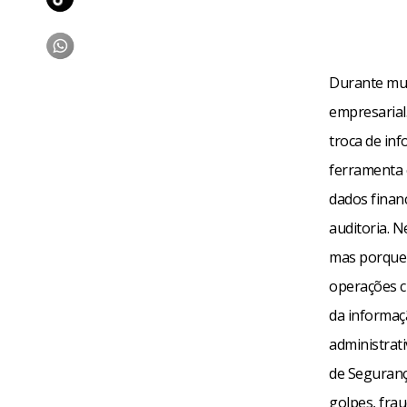
Durante mui
empresarial.
troca de in
ferramenta 
dados financ
auditoria. N
mas porque 
operações c
da informaç
administrati
de Seguranç
golpes, frau