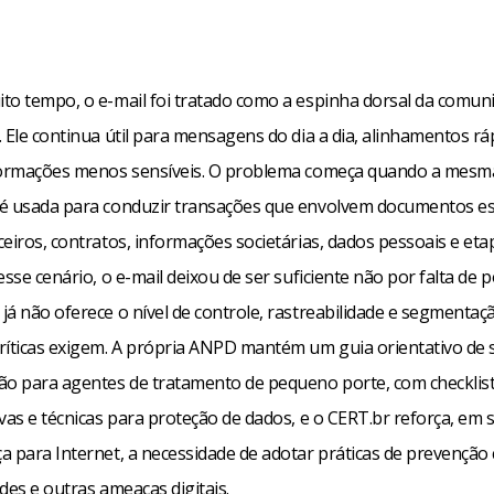
to tempo, o e-mail foi tratado como a espinha dorsal da comun
 Ele continua útil para mensagens do dia a dia, alinhamentos rá
formações menos sensíveis. O problema começa quando a mesm
é usada para conduzir transações que envolvem documentos es
eiros, contratos, informações societárias, dados pessoais e eta
esse cenário, o e-mail deixou de ser suficiente não por falta de 
já não oferece o nível de controle, rastreabilidade e segmentaç
ríticas exigem. A própria ANPD mantém um guia orientativo de
ão para agentes de tratamento de pequeno porte, com checklis
vas e técnicas para proteção de dados, e o CERT.br reforça, em s
a para Internet, a necessidade de adotar práticas de prevenção
des e outras ameaças digitais.