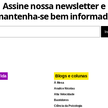
Assine nossa newsletter e
m transações, porque explora exatamente o momento em que a
ressionada a responder rápido, abrir anexos e tomar decisões 
mantenha-se bem informad
s aparentemente urgentes.
Vida
Blogs e colunas
À Mesa
Analice Nicolau
Alta Velocidade
Bastidores
Ciência da Psicologia