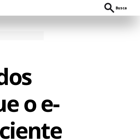
Busca
dos
e o e-
iciente