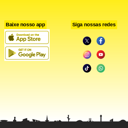
Baixe nosso app
Siga nossas redes
Nesse cenário de segurança, algumas plataformas
estabeleceram fundos de proteção dedicados a cobrir
contingências. A
, fundada em 2020 e reconhecida
BYDFi
internacionalmente pela Forbes entre as dez principais
exchanges do mundo, adicionou em 2025 um fundo de
proteção de 800 BTC. Além disso, mantém a maior parte
dos ativos em armazenamento offline (
cold storage
) com