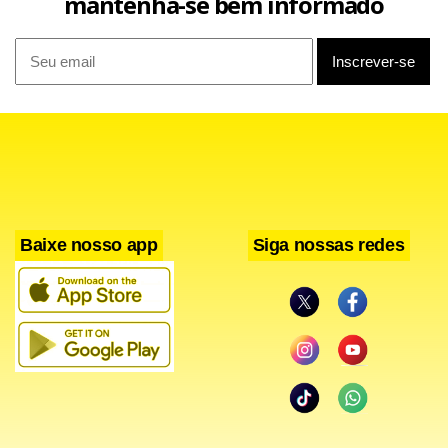
mantenha-se bem informado
n
t
i
e
t
d
A
d
p
Baixe nosso app
Siga nossas redes
Autorresponsabilidade
: É o princípio da sua
transformação