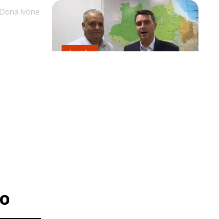
, Dona Ivone
 artista, o
ançará o
Kátia Flávia
ue deriva do
Escolhido por Flávio para vice é
o Castro,
acusado de estuprar e engravidar
criança de 13 anos
o