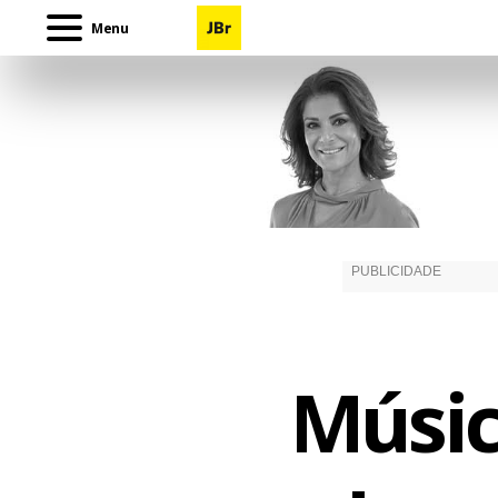
Menu
Músic