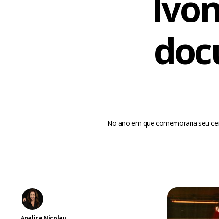
Ivo
doc
No ano em que comemoraria seu cent
Analice Nicolau