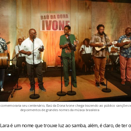
comemoraria seu centenário, Baú da Dona Ivone chega trazendo ao público canções in
depoimentos de grandes nomes da música brasileira
Lara é um nome que trouxe luz ao samba, além, é claro, de ter 