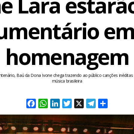
ne Lara estarã
umentário em
homenagem
enário, Baú da Dona Ivone chega trazendo ao público canções inédita
música brasileira
Facebook
WhatsApp
LinkedIn
Twitter
X
Telegra
Share