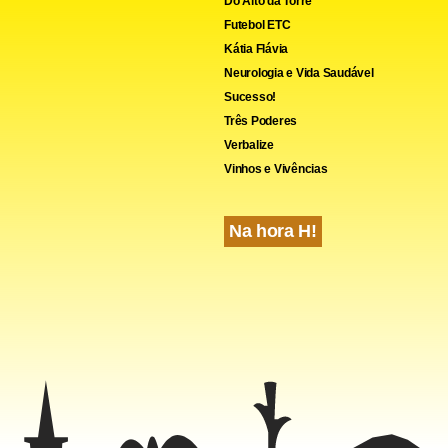
Do Alto da Torre
o, canta um tributo à Grande Dama, composto por Bruno Cast
Futebol ETC
Kátia Flávia
Neurologia e Vida Saudável
Sucesso!
Três Poderes
Verbalize
Vinhos e Vivências
Na hora H!