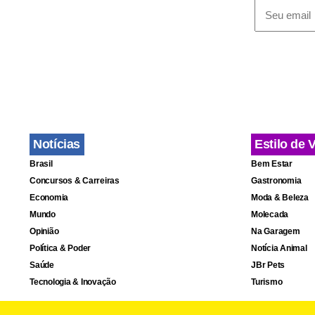
Notícias
Estilo de 
Brasil
Bem Estar
Concursos & Carreiras
Gastronomia
Economia
Moda & Beleza
Alguns dos nomes
Mundo
Molecada
Serrinha e Dand
O documentá
Opinião
Na Garagem
Política & Poder
Notícia Animal
depoimentos
Saúde
JBr Pets
nomes que p
Tecnologia & Inovação
Turismo
Quintal, Pr