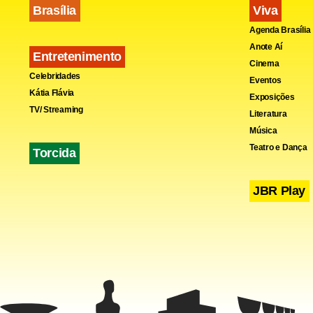
documentári
Brasília
Viva
Ciraninho.
Agenda Brasília
Anote Aí
Entretenimento
Cinema
Celebridades
Eventos
Kátia Flávia
Exposições
TV/ Streaming
Literatura
Música
Teatro e Dança
Torcida
JBR Play