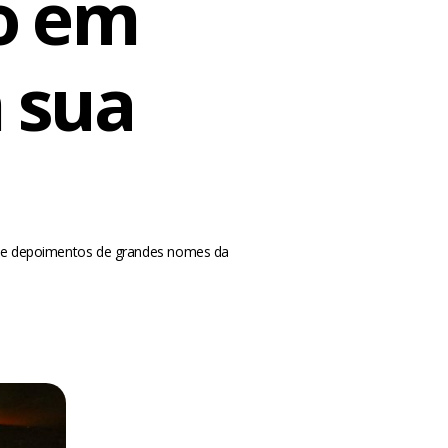
o em
 sua
s e depoimentos de grandes nomes da
m