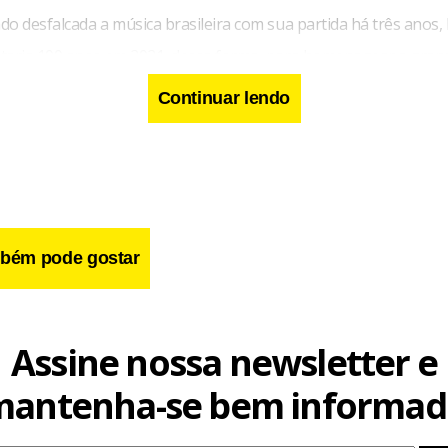
do desfalcada a música brasileira com sua partida há três anos
taria 100 anos em 2021, dessa forma, para homenagear a grande
por assinatura dedicado à música brasileira, Music Box Brazil, l
Continuar lendo
o inédito “Baú da Dona Ivone”, trazendo ao público conteúdo q
 inéditas da cantora e compositora, deixadas por ela para Brun
 musical de longa data e idealizador do projeto.
bém pode gostar
Assine nossa newsletter e
mantenha-se bem informad