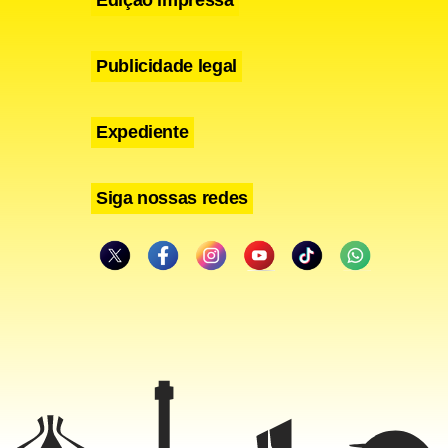
Edição impressa
ro e
Publicidade legal
Expediente
Siga nossas redes