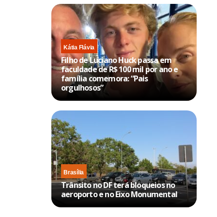
Kátia Flávia
Filho de Luciano Huck passa em
faculdade de R$ 100 mil por ano e
família comemora: “Pais
orgulhosos”
Brasília
Trânsito no DF terá bloqueios no
aeroporto e no Eixo Monumental