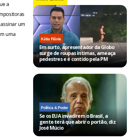
ue a
ompositoras
 assinar um
 em uma
Kátia Flávia
Em surto, apresentador da Globo
surge de roupas íntimas, ameaça
pedestres e é contido pela PM
Política & Poder
Se os EUA invadirem o Brasil, a
gente terá que abrir o portão, diz
José Múcio