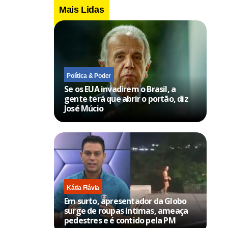
Mais Lidas
Política & Poder
Se os EUA invadirem o Brasil, a
gente terá que abrir o portão, diz
José Múcio
Kátia Flávia
Em surto, apresentador da Globo
surge de roupas íntimas, ameaça
pedestres e é contido pela PM