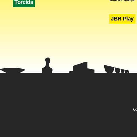
Torcida
JBR Play
Co