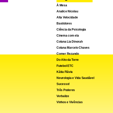
À Mesa
Analice Nicolau
Alta Velocidade
Bastidores
Ciência da Psicologia
Cinema com ela
Coluna Lia Dinorah
Coluna Marcelo Chaves
Comer Rezando
Do Alto da Torre
Futebol ETC
Kátia Flávia
Neurologia e Vida Saudável
Sucesso!
Três Poderes
Verbalize
Vinhos e Vivências