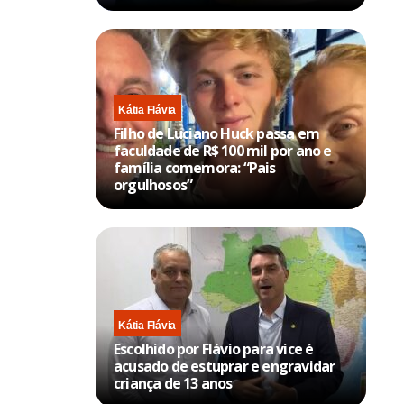
Kátia Flávia
Filho de Luciano Huck passa em
faculdade de R$ 100 mil por ano e
família comemora: “Pais
orgulhosos”
Kátia Flávia
Escolhido por Flávio para vice é
acusado de estuprar e engravidar
criança de 13 anos