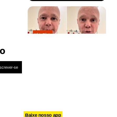
Kátia Flávia
Em tratamento contra câncer raro,
Netinho sofre queda no banheiro
o
após sessão de quimio
Baixe nosso app