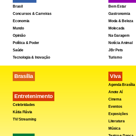
Brasil
Bem Estar
Concursos & Carreiras
Gastronomia
Economia
Moda & Beleza
Mundo
Molecada
Opinião
Na Garagem
Política & Poder
Notícia Animal
Saúde
JBr Pets
Tecnologia & Inovação
Turismo
Brasília
Viva
Agenda Brasília
Anote Aí
Entretenimento
Cinema
Celebridades
Eventos
Kátia Flávia
Exposições
TV/ Streaming
Literatura
Música
Teatro e Dança