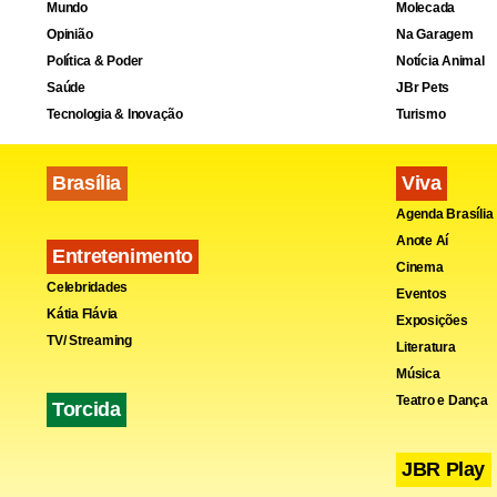
Mundo
Molecada
Opinião
Na Garagem
Política & Poder
Notícia Animal
Saúde
JBr Pets
Tecnologia & Inovação
Turismo
Brasília
Viva
Agenda Brasília
Anote Aí
Entretenimento
Cinema
Celebridades
Eventos
Kátia Flávia
Exposições
TV/ Streaming
Literatura
Música
Teatro e Dança
Torcida
JBR Play