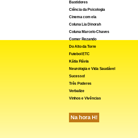
Bastidores
Ciência da Psicologia
Cinema com ela
Coluna Lia Dinorah
Coluna Marcelo Chaves
Comer Rezando
Do Alto da Torre
Futebol ETC
Kátia Flávia
Neurologia e Vida Saudável
Sucesso!
Três Poderes
Verbalize
Vinhos e Vivências
Na hora H!