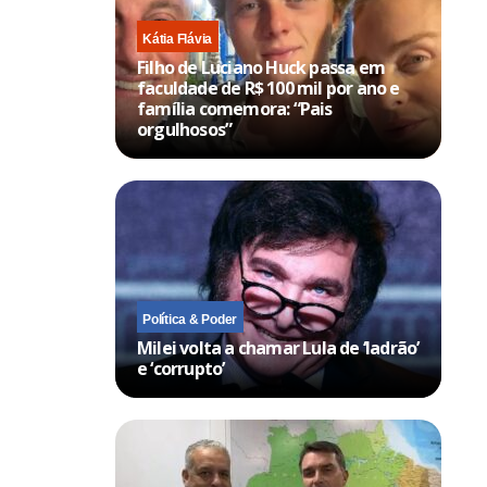
Kátia Flávia
Filho de Luciano Huck passa em
faculdade de R$ 100 mil por ano e
família comemora: “Pais
orgulhosos”
Política & Poder
Milei volta a chamar Lula de ‘ladrão’
e ‘corrupto’