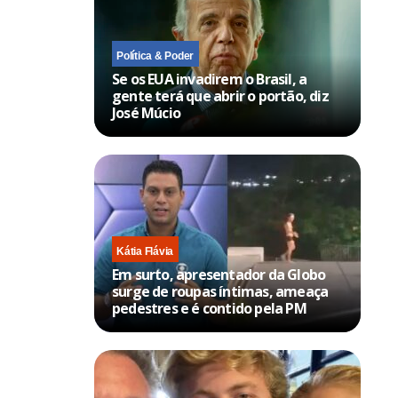
Política & Poder
Se os EUA invadirem o Brasil, a
gente terá que abrir o portão, diz
José Múcio
Kátia Flávia
Em surto, apresentador da Globo
surge de roupas íntimas, ameaça
pedestres e é contido pela PM