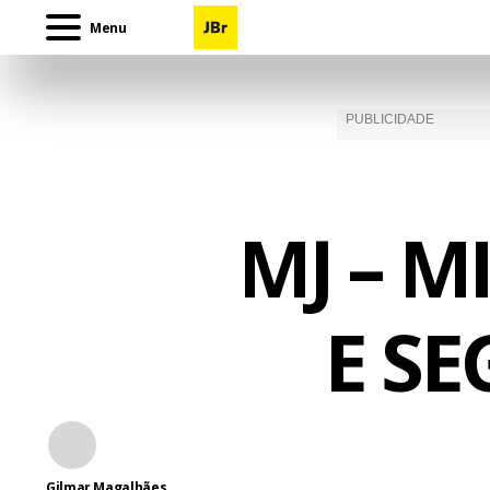
Menu
MJ – M
E S
Gilmar Magalhães