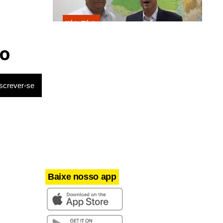
Kátia Flávia
Escolhido por Flávio para vice é
acusado de estuprar e engravidar
o
criança de 13 anos
Baixe nosso app