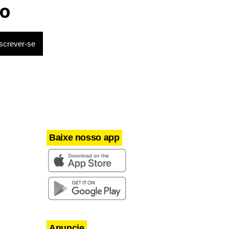
acusado de estuprar e engravidar
o
criança de 13 anos
Baixe nosso app
Anuncie