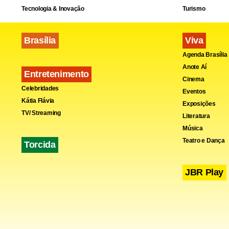
Tecnologia & Inovação
Turismo
Brasília
Viva
Agenda Brasília
Anote Aí
Entretenimento
Cinema
Celebridades
Eventos
Kátia Flávia
Exposições
TV/ Streaming
Literatura
Música
Teatro e Dança
Torcida
JBR Play