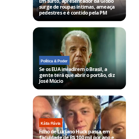
Em surto, apresentador da Globo
surge de roupas íntimas, ameaça
pedestres e é contido pela PM
Política & Poder
Se os EUA invadirem o Brasil, a
gente terá que abrir o portão, diz
José Múcio
Kátia Flávia
Filho de Luciano Huck passa em
faculdade de R$ 100 mil por ano e