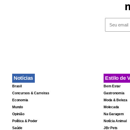
Notícias
Estilo de 
Brasil
Bem Estar
Concursos & Carreiras
Gastronomia
Economia
Moda & Beleza
Mundo
Molecada
Opinião
Na Garagem
Política & Poder
Notícia Animal
Saúde
JBr Pets