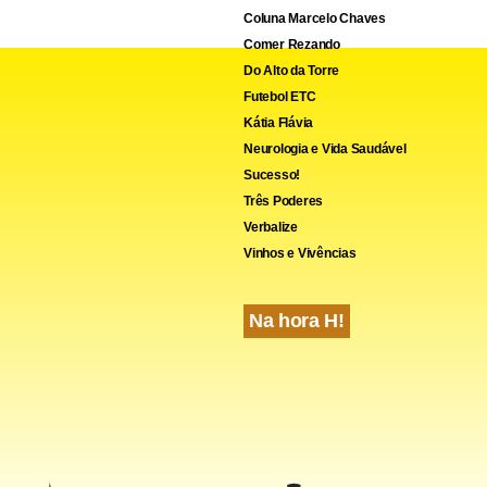
Coluna Marcelo Chaves
Comer Rezando
Do Alto da Torre
Futebol ETC
Kátia Flávia
Neurologia e Vida Saudável
Sucesso!
Três Poderes
Verbalize
Vinhos e Vivências
Na hora H!