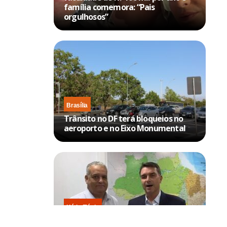
família comemora: “Pais
orgulhosos”
Brasília
Trânsito no DF terá bloqueios no
aeroporto e no Eixo Monumental
Kátia Flávia
Escolhido por Flávio para vice é