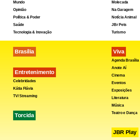
Mundo
Molecada
Opinião
Na Garagem
Política & Poder
Notícia Animal
Saúde
JBr Pets
Tecnologia & Inovação
Turismo
Brasília
Viva
Agenda Brasília
Anote Aí
Entretenimento
Cinema
Celebridades
Eventos
Kátia Flávia
Exposições
TV/ Streaming
Literatura
Música
Teatro e Dança
Torcida
JBR Play