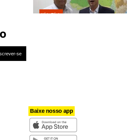
Kátia Flávia
Escolhido por Flávio para vice é
acusado de estuprar e engravidar
o
criança de 13 anos
Baixe nosso app