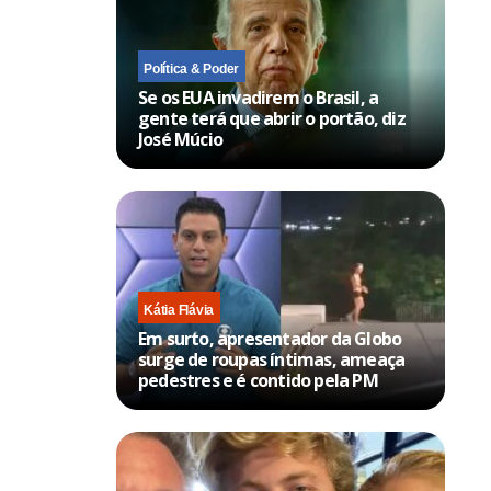
Política & Poder
Se os EUA invadirem o Brasil, a
gente terá que abrir o portão, diz
José Múcio
Kátia Flávia
Em surto, apresentador da Globo
surge de roupas íntimas, ameaça
pedestres e é contido pela PM