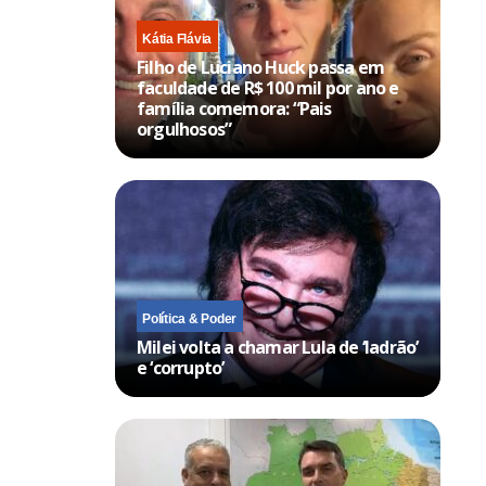
Kátia Flávia
Filho de Luciano Huck passa em
faculdade de R$ 100 mil por ano e
família comemora: “Pais
orgulhosos”
Política & Poder
Milei volta a chamar Lula de ‘ladrão’
e ‘corrupto’