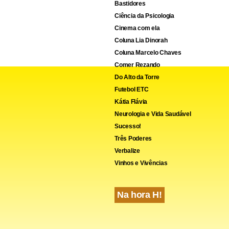
Bastidores
Ciência da Psicologia
Cinema com ela
Coluna Lia Dinorah
Coluna Marcelo Chaves
Comer Rezando
Do Alto da Torre
Futebol ETC
Kátia Flávia
Neurologia e Vida Saudável
Sucesso!
Três Poderes
Verbalize
Vinhos e Vivências
Na hora H!