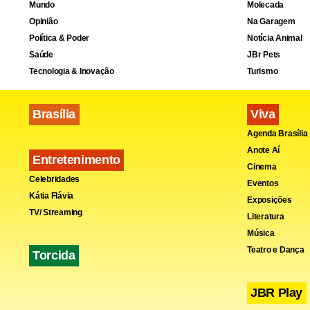
Mundo
Molecada
Opinião
Na Garagem
Política & Poder
Notícia Animal
Saúde
JBr Pets
Tecnologia & Inovação
Turismo
Brasília
Viva
Agenda Brasília
Anote Aí
Entretenimento
Cinema
Celebridades
Eventos
Kátia Flávia
Exposições
TV/ Streaming
Literatura
Música
Teatro e Dança
Torcida
JBR Play