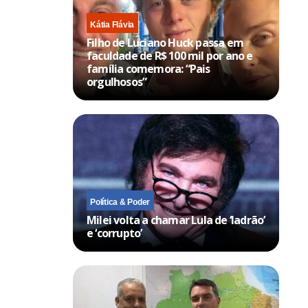
Kátia Flávia
Filho de Luciano Huck passa em
faculdade de R$ 100 mil por ano e
família comemora: “Pais
orgulhosos”
Política & Poder
Milei volta a chamar Lula de ‘ladrão’
e ‘corrupto’