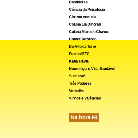
Bastidores
Ciência da Psicologia
Cinema com ela
Coluna Lia Dinorah
Coluna Marcelo Chaves
Comer Rezando
Do Alto da Torre
Futebol ETC
Kátia Flávia
Neurologia e Vida Saudável
Sucesso!
Três Poderes
Verbalize
Vinhos e Vivências
Na hora H!