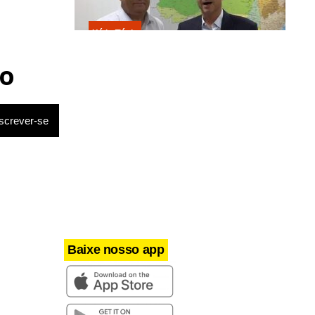
Kátia Flávia
Escolhido por Flávio para vice é
acusado de estuprar e engravidar
o
criança de 13 anos
Baixe nosso app