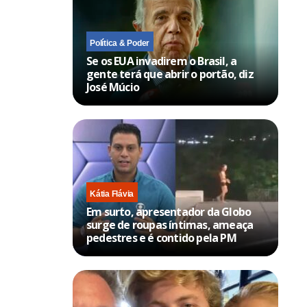
Política & Poder
Se os EUA invadirem o Brasil, a
gente terá que abrir o portão, diz
José Múcio
Kátia Flávia
Em surto, apresentador da Globo
surge de roupas íntimas, ameaça
pedestres e é contido pela PM