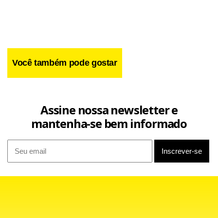
Você também pode gostar
Bonner transmitirá o
Jornal Nacional
desta segunda-feira
Assine nossa newsletter e
do Complexo Feliz Luzitânia, no centro histórico da capital
mantenha-se bem informado
paraense, pelo quadro
Caravana JN
.
“Estou adorando Belém. Descobri que a cidade tem uma
arquitetura linda. É engraçado descobrir isso somente aos
43 anos de idade”, disse o jornalista, que volta para o Rio de
Janeiro na terça-feira de madrugada.