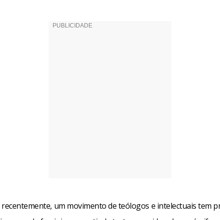
a não responde ou oculta. Quando lemos estes textos juntos po
te quebra-cabeça e descobrir como o Cristianismo conspirou p
feminino não tivessem acesso ao conhecimento”.
tidos como apócrifos, dois foram fundamentais para o estudo: 
dalena e A Origem do Mundo. No primeiro, tem-se uma compr
o sob o ponto de vista do feminino. O segundo, de acordo com
esenta a revelação de que este mundo em que vivemos é a exper
bem e do mal, coexistindo ao mesmo tempo.
rabalhar sobre este tema partiu do diretor, Giovane Aguiar, que 
de os 18 anos de idade. “Isso sempre me fascinou. Comecei lend
tentar entender os buracos que encontro quando leio a Bíblia”, e
 recentemente, um movimento de teólogos e intelectuais tem 