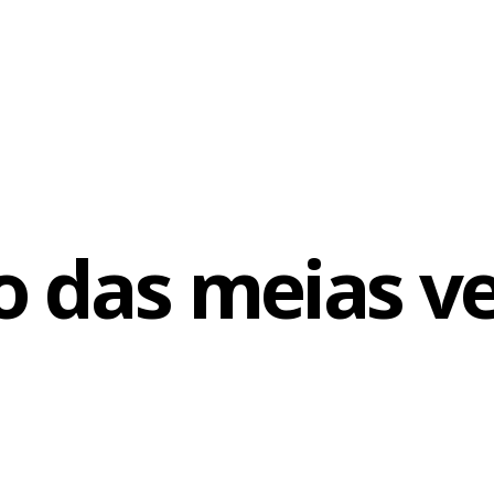
 colocado em cena, “para transportar o público para dentro da c
ro”, segundo as palavras de Giovane, os bailarinos decidiram un
projetadas criam atmosfera que vai além da caixa cênica, passa
e a memória está gravada e para onde os sentimentos são leva
o das meias v