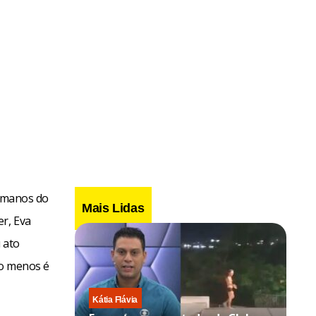
humanos do
Mais Lidas
r, Eva
 ato
lo menos é
Kátia Flávia