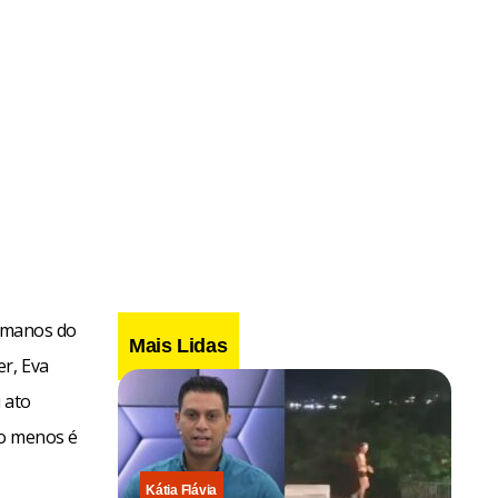
 uma linha
ização na
e uma
humanos do
Mais Lidas
o de cada
r, Eva
 ato
lo menos é
ifos”,
questões
Kátia Flávia