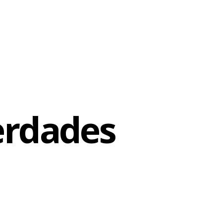
ena e para
ir dança e
ndo por
dos.
erdades