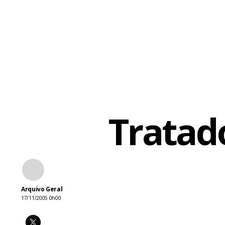
do discurso
fora do teat
vídeo.
As imagens 
lugares ond
Tratad
Arquivo Geral
17/11/2005 0h00