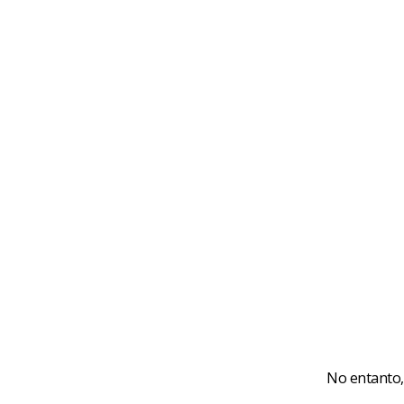
que a Bíbli
remontar es
mulher e o 
Dos textos 
de Maria Ma
conheciment
Aguiar, apr
ciência do 
A idéia de t
assunto des
textos para 
No entanto,