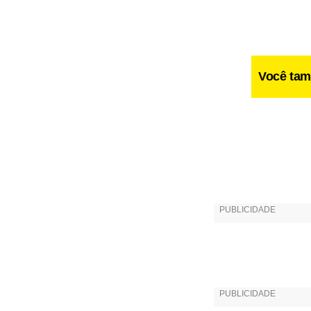
Você tam
Os intérpre
chamando a 
contra a mul
“É um espet
mulher cont
identidade e