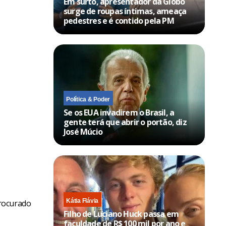
Em surto, apresentador da Globo
surge de roupas íntimas, ameaça
pedestres e é contido pela PM
Política & Poder
Se os EUA invadirem o Brasil, a
gente terá que abrir o portão, diz
José Múcio
Kátia Flávia
procurado
Filho de Luciano Huck passa em
faculdade de R$ 100 mil por ano e