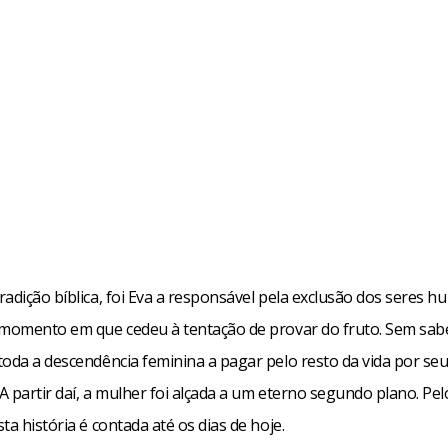
squisa, os intérpretes estudaram vários textos, para construir
to que permitisse a reflexão sobre o feminino, seu papel e util
O começo foi o livro O Poder do Mito, de Joseph Campbell, que d
radição bíblica, foi Eva a responsável pela exclusão dos seres 
tica e mágica transporta o leitor para os mitos que estão dentr
 momento em que cedeu à tentação de provar do fruto. Sem sabe
es o de nascer e morrer.
toda a descendência feminina a pagar pelo resto da vida por seu
A partir daí, a mulher foi alçada a um eterno segundo plano. Pe
ue chegamos ao Gênesis da Bíblia e aos textos tidos como apócr
ta história é contada até os dias de hoje.
“O mundo contemporâneo tem buscado respostas para algumas 