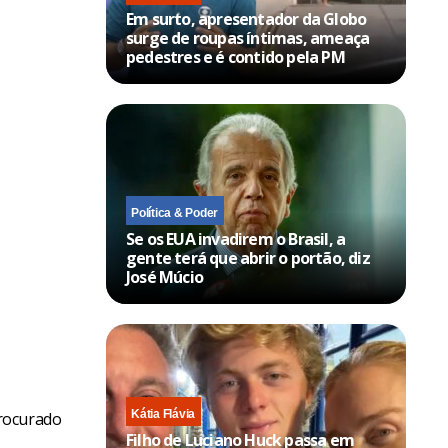
Em surto, apresentador da Globo
demos
surge de roupas íntimas, ameaça
pedestres e é contido pela PM
ara que a
O Evangelho
eensão do
Política & Poder
 Giovane
Se os EUA invadirem o Brasil, a
iência da
gente terá que abrir o portão, diz
José Múcio
pesquisa o
o estes
xplica.
Kátia Flávia
procurado
Filho de Luciano Huck passa em