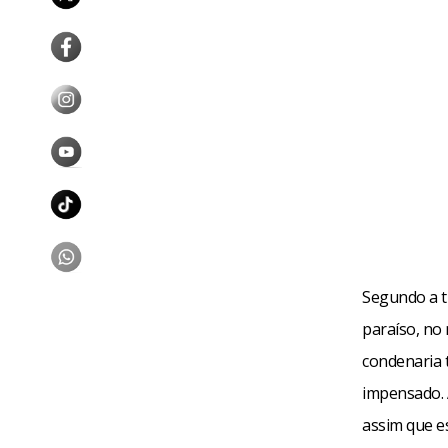
Reflexão
Durante a pe
de pensamen
sociedade. 
Segundo a t
maneira poé
paraíso, no
um. Entre el
condenaria 
impensado. 
“Foi assim q
assim que es
explicam. 