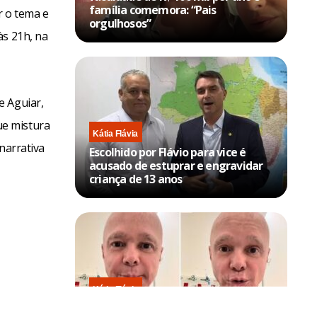
família comemora: “Pais
r o tema e
orgulhosos”
às 21h, na
e Aguiar,
ue mistura
Kátia Flávia
narrativa
Escolhido por Flávio para vice é
acusado de estuprar e engravidar
criança de 13 anos
Kátia Flávia
Em tratamento contra câncer raro,