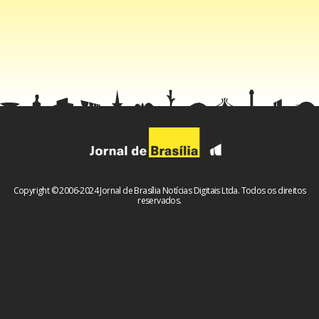
Você tem algum álbum favorito na sua discografia?
Copyright © 2006-2024 Jornal de Brasília Notícias Digitais Ltda. Todos os direitos
reservados.
Sim. É um chamado My Kind of Blues. Mas acredito que
ninguém, além de mim mesmo, comprou esse disco (risos).
Gravei todo ele num dia só, começando umas três da tarde
e terminando à meia-noite. Fiz apenas músicas que para
mim tinham o sentimento de blues que a gente não acha