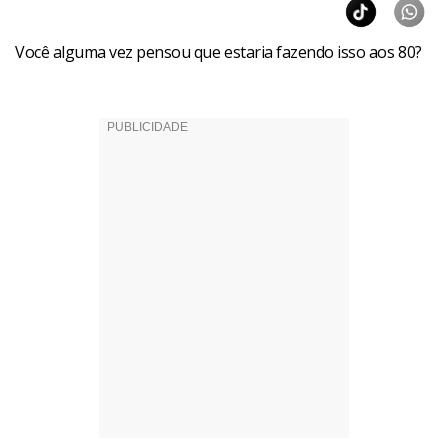
Você tem algum álbum favorito na sua discografia?
Você alguma vez pensou que estaria fazendo isso aos 80?
Sim. É um chamado My Kind of Blues. Mas acredito que
ninguém, além de mim mesmo, comprou esse disco (risos).
Gravei todo ele num dia só, começando umas três da tarde
e terminando à meia-noite. Fiz apenas músicas que para
mim tinham o sentimento de blues que a gente não acha
em qualquer música.
E existe uma canção favorita?
Acho que vou de The Thrill Is Gone, porque se eu for a
algum lugar e não tocá-la, provavelmente vou ganhar