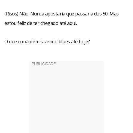
muitos tomates.
(Risos) Não. Nunca apostaria que passaria dos 50. Mas
Recentemente, a revista Rolling Stone o colocou como o
estou feliz de ter chegado até aqui.
guitarrista número 3 de todos os tempos, atrás de Jimi
Hendrix e Duane Allman. Como você se sente com isso?
O que o mantém fazendo blues até hoje?
Bem, gostei muito, naturalmente. Mas se eles
perguntassem para mim, não me colocaria em uma
posição tão alta. Teria pensado em Eric Clapton e alguns
outros que estão acima de mim. Mas como foram eles que
disseram isso, aleluia!
Facebook
WhatsApp
LinkedIn
Twitter
X
Telegram
Share