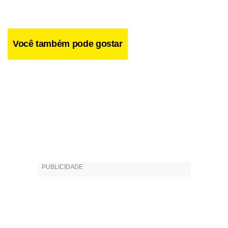
Você também pode gostar
“Alguns dos melhores filmes e diretores se formaram
nesse gênero – sem falar que o faroeste ajuda a entender
como a América se tornou o que é hoje”, relata