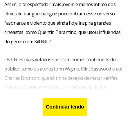
Assim, o telespectador mais jovem e menos íntimo dos
filmes de bangue-bangue pode entrar nesse universo
fascinante e violento que ainda hoje inspira grandes
cineastas, como Quentin Tarantino, que usou influências
do gênero em Kill Bill 2.
Os filmes mais votados suscitam nomes conhecidos do
público, como os atores John Wayne, Clint Eastwood e até
Charles Bronson, que só tinha desejos de matar xerifes,
índios e caubóis. Além disso, os clássicos ajudam a
reconstruir uma parte importante da história do cinema e
dos EUA.
Continuar lendo