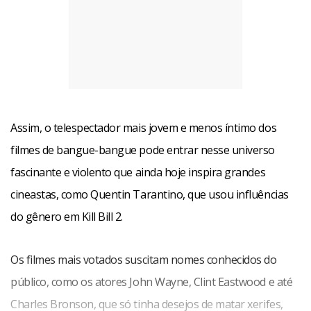
Assim, o telespectador mais jovem e menos íntimo dos
filmes de bangue-bangue pode entrar nesse universo
Facebook
WhatsApp
LinkedIn
Twitter
X
Telegram
Share
fascinante e violento que ainda hoje inspira grandes
cineastas, como Quentin Tarantino, que usou influências
do gênero em Kill Bill 2.
Os filmes mais votados suscitam nomes conhecidos do
público, como os atores John Wayne, Clint Eastwood e até
Charles Bronson, que só tinha desejos de matar xerifes,