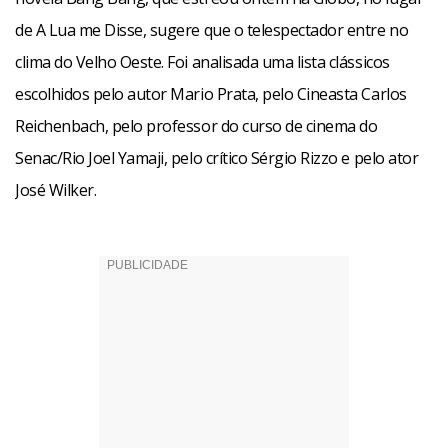
de A Lua me Disse, sugere que o telespectador entre no
Joel Yamaji diz que essas histórias ficaram populares por
clima do Velho Oeste. Foi analisada uma lista clássicos
conta dos valores fortes que elas pregam. “A conquista
escolhidos pelo autor Mario Prata, pelo Cineasta Carlos
territorial do Oeste e de culturas mostradas como
Reichenbach, pelo professor do curso de cinema do
inferiores, como a indígena, dá uma idéia de grandeza e
Senac/Rio Joel Yamaji, pelo crítico Sérgio Rizzo e pelo ator
heroísmo, que vão ao encontro dos instintos mais
José Wilker.
primitivos do homem”, conta o professor e cineasta, que
afirma ter uma atenção especial por esse tipo de filme
porque eles evocam sua infância.