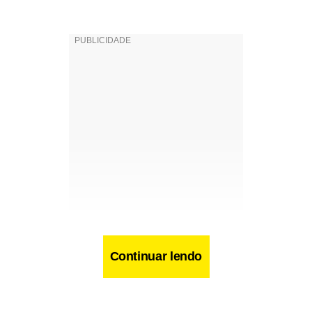
Continuar lendo
Facebook
WhatsApp
LinkedIn
Twitter
X
Telegram
Share