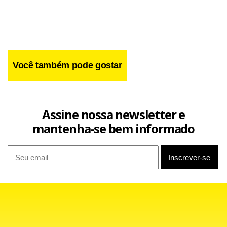
Você também pode gostar
Assine nossa newsletter e
mantenha-se bem informado
A Igreja Ortodoxa conclamou os fiéis a boicotar o concerto
da cantora na terça-feira, apesar de todos os ingressos já
estarem vendidos. A expectativa é a de que ela atraia cerca
de 50 mil pessoas ao estádio.