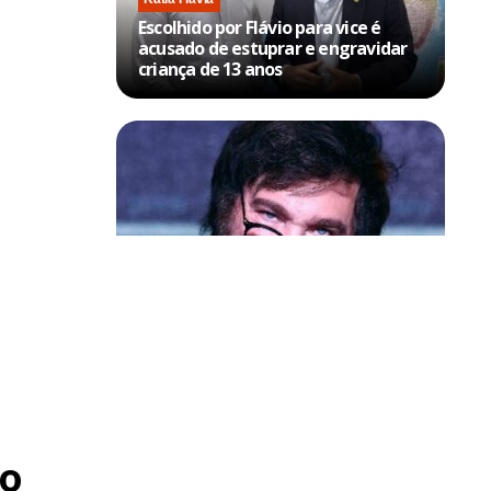
Escolhido por Flávio para vice é
acusado de estuprar e engravidar
criança de 13 anos
Política & Poder
Milei volta a chamar Lula de ‘ladrão’
e ‘corrupto’
o