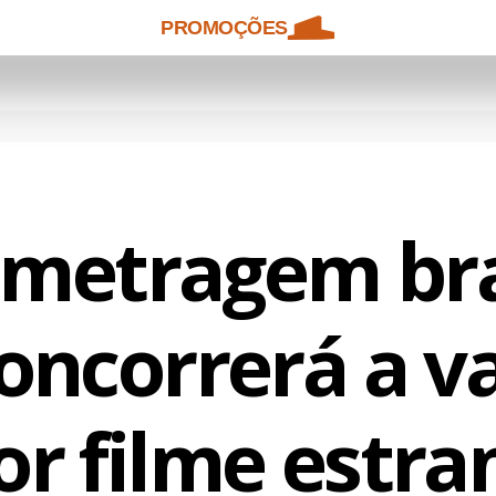
PROMOÇÕES
metragem bra
oncorrerá a v
r filme estra