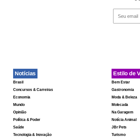
Notícias
Estilo de 
Brasil
Bem Estar
Concursos & Carreiras
Gastronomia
Economia
Moda & Beleza
Mundo
Molecada
Opinião
Na Garagem
Política & Poder
Notícia Animal
Saúde
JBr Pets
Tecnologia & Inovação
Turismo