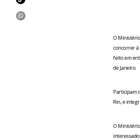
O Ministério
concorrer à
feito em ent
de Janeiro.
Participam d
Rin, e integ
O Ministéri
interessado