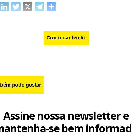
cebook
WhatsApp
LinkedIn
Twitter
X
Telegram
Share
Continuar lendo
bém pode gostar
Assine nossa newsletter e
mantenha-se bem informad