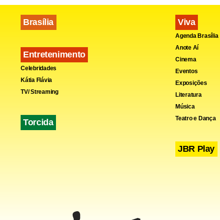
Brasília
Viva
Agenda Brasília
Anote Aí
Entretenimento
Cinema
Celebridades
Eventos
Kátia Flávia
Exposições
TV/ Streaming
Literatura
Música
Teatro e Dança
Torcida
JBR Play