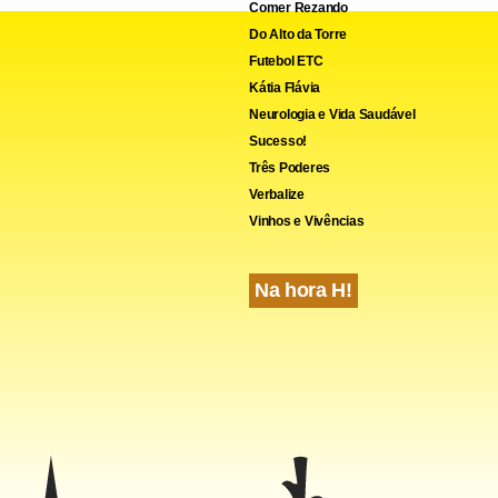
Comer Rezando
Do Alto da Torre
Futebol ETC
Kátia Flávia
Neurologia e Vida Saudável
Sucesso!
Três Poderes
Verbalize
Vinhos e Vivências
Na hora H!