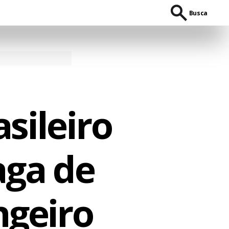
Busca
sileiro
aga de
ngeiro