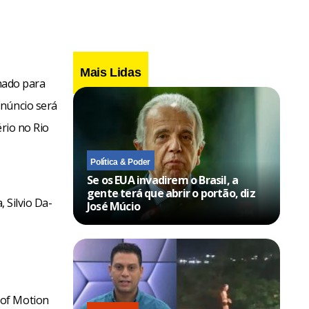
Mais Lidas
onado para
anúncio será
ério no Rio
Política & Poder
Se os EUA invadirem o Brasil, a
gente terá que abrir o portão, diz
 Silvio Da-
José Múcio
 of Motion