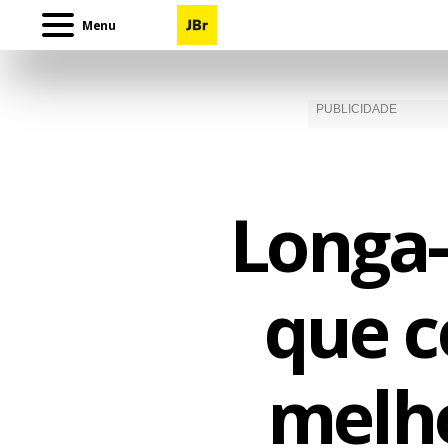
Menu
Longa-
que c
melho