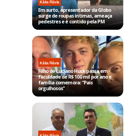
Kátia Flávia
Em surto, apresentador da Globo
surge de roupas íntimas, ameaça
pedestres e é contido pela PM
Kátia Flávia
Filho de Luciano Huck passa em
faculdade de R$ 100 mil por ano e
família comemora: “Pais
orgulhosos”
Kátia Flávia