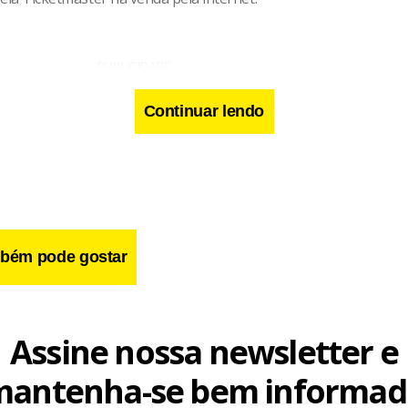
Continuar lendo
bém pode gostar
Assine nossa newsletter e
mantenha-se bem informad
ogramação do festival: