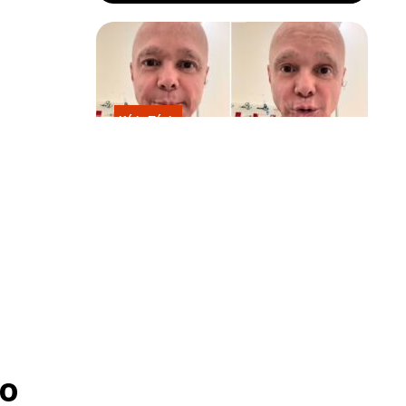
Kátia Flávia
Em tratamento contra câncer raro,
Netinho sofre queda no banheiro
após sessão de quimio
o