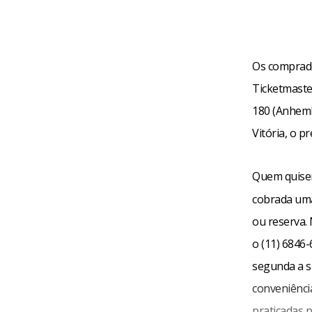
Os comprado
Ticketmaste
180 (Anhembi
Vitória, o pr
Quem quiser
cobrada uma
ou reserva.
o (11) 6846-
segunda a s
conveniência
praticadas p