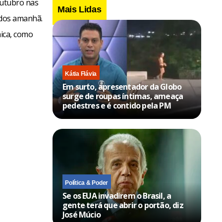
outubro nas
Mais Lidas
didos amanhã.
nica, como
Kátia Flávia
Em surto, apresentador da Globo
surge de roupas íntimas, ameaça
pedestres e é contido pela PM
Política & Poder
Se os EUA invadirem o Brasil, a
gente terá que abrir o portão, diz
José Múcio