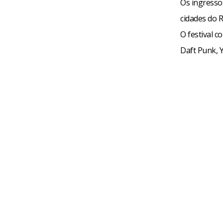
Os ingresso
cidades do R
O festival c
Daft Punk, 