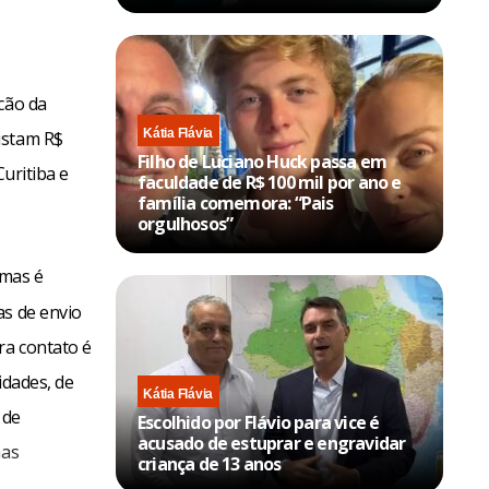
cão da
Kátia Flávia
ustam R$
Filho de Luciano Huck passa em
Curitiba e
faculdade de R$ 100 mil por ano e
família comemora: “Pais
orgulhosos”
 mas é
as de envio
ra contato é
idades, de
Kátia Flávia
 de
Escolhido por Flávio para vice é
acusado de estuprar e engravidar
mas
criança de 13 anos