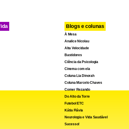
Vida
Blogs e colunas
À Mesa
Analice Nicolau
Alta Velocidade
Bastidores
Ciência da Psicologia
Cinema com ela
Coluna Lia Dinorah
Coluna Marcelo Chaves
Comer Rezando
Do Alto da Torre
Futebol ETC
Kátia Flávia
Neurologia e Vida Saudável
Sucesso!