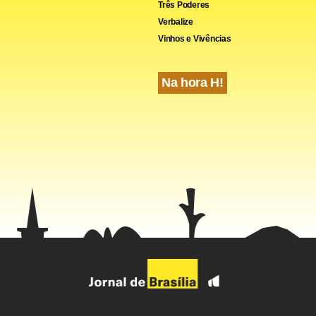
Três Poderes
Verbalize
Vinhos e Vivências
Na hora H!