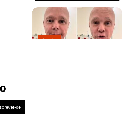
Kátia Flávia
Em tratamento contra câncer raro,
Netinho sofre queda no banheiro
após sessão de quimio
o