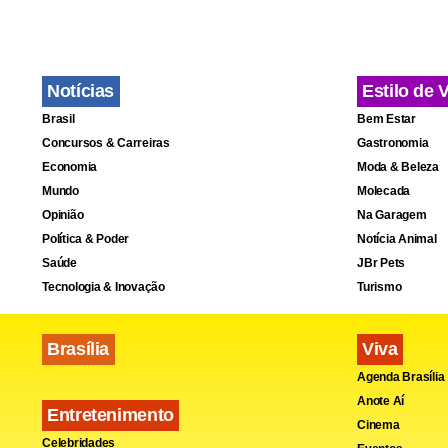
Notícias
Estilo de 
Brasil
Bem Estar
Concursos & Carreiras
Gastronomia
Economia
Moda & Beleza
Mundo
Molecada
Opinião
Na Garagem
Política & Poder
Notícia Animal
Saúde
JBr Pets
Tecnologia & Inovação
Turismo
Brasília
Viva
Agenda Brasília
Anote Aí
Entretenimento
Cinema
Celebridades