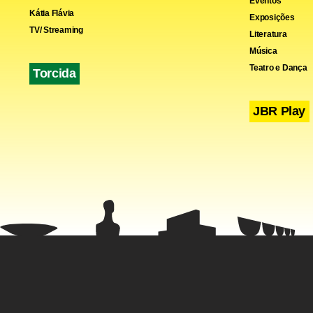
Eventos
Kátia Flávia
Exposições
TV/ Streaming
Literatura
Música
Teatro e Dança
Torcida
JBR Play