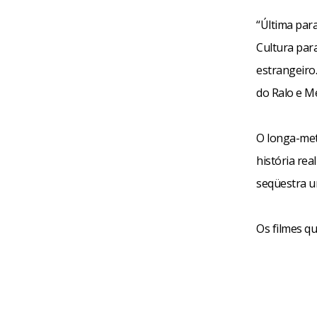
“Última para
Cultura para
estrangeiro.
do Ralo e M
O longa-met
história rea
seqüestra u
Os filmes q