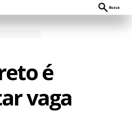
Busca
reto é
tar vaga