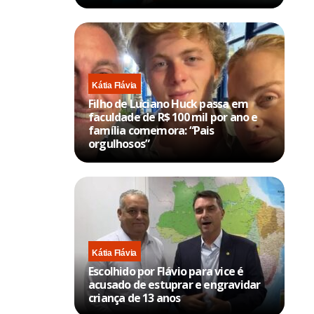
Kátia Flávia
Filho de Luciano Huck passa em
faculdade de R$ 100 mil por ano e
família comemora: “Pais
orgulhosos”
Kátia Flávia
Escolhido por Flávio para vice é
acusado de estuprar e engravidar
criança de 13 anos