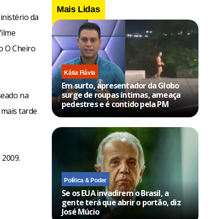
Mais Lidas
inistério da
filme
mo O Cheiro
Kátia Flávia
Em surto, apresentador da Globo
surge de roupas íntimas, ameaça
seado na
pedestres e é contido pela PM
 mais tarde
 2009.
Política & Poder
Se os EUA invadirem o Brasil, a
gente terá que abrir o portão, diz
José Múcio